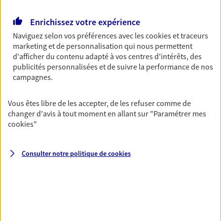
Retraite
Enrichissez votre expérience
Préparez sereinement ce nouveau chapitre de
Naviguez selon vos préférences avec les
cookies et traceurs
votre vie avec les conseils d'un expert. Découvrez
marketing et de personnalisation qui nous permettent
notre solution PER (Plan Epargne Retraite)
d'afficher du contenu adapté à vos centres d'intérêts, des
spécialement conçue pour la retraite.
publicités personnalisées et de suivre la performance de nos
campagnes.
Santé
Couvrez vos dépenses de santé ainsi que celles de
Vous êtes libre de les accepter, de les refuser comme de
votre famille avec la complémentaire santé qui
changer d'avis à tout moment en allant sur
"Paramétrer mes
vous ressemble.
cookies
"
Consulter notre politique de
cookies
Prévoyance
Pour un avenir serein, assurez-vous avec notre
contrat prévoyance. Préservez vos proches en cas
d'accident ou de maladie en optant pour les
garanties incapacité temporaire totale de travail,
invalidité ou de décès.