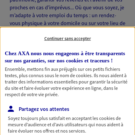
proches en cas d’imprévus... Où que vous soyez, je
m’adapte à votre emploi du temps : un rendez-
vous physique à votre domicile ou sur votre lieu de
travail… Je suis là pour échanger avec vous !
Continuer sans accepter
Chez AXA nous nous engageons à être transparents
sur nos garanties, sur nos
cookies et traceurs
!
Nos offres phares
Ensemble, mettons fin aux préjugés sur ces petits fichiers
textes, plus connus sous le nom de
cookies
. Ils nous aident à
traiter des informations essentielles pour garantir la sécurité
du site et faire évoluer votre expérience en ligne, dans le
respect de votre vie privée.
Épargne
Réalisez vos projets grâce à votre épargne : achat
Partagez vos attentes
immobilier, études des enfants ou voyage autour
du monde… Épargnez à votre rythme et
Soyez toujours plus satisfait en acceptant les
cookies
de
simplement, selon votre profil.
mesure d’audience et d’avis utilisateurs qui nous aident à
faire évoluer nos offres et nos services.