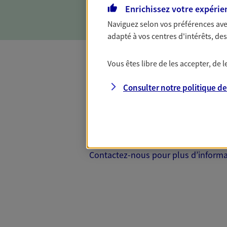
objectifs et en vous aidant 
Enrichissez votre expérie
Naviguez selon vos préférences ave
adapté à vos centres d'intérêts, d
Vous êtes libre de les accepter, de
Complémentaire
Consulter notre politique d
Et si préserver votre budget, c’était
Santé d’AXA, adaptez vos garanties à
votre cotisation, si vous avez 60 ans 
Contactez-nous pour plus d’informati