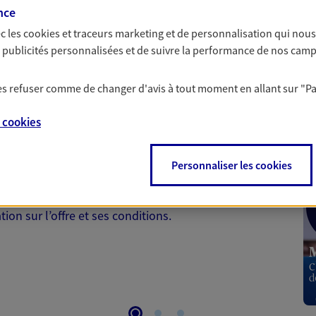
à prendre les bonnes décisions
nce
c les
cookies et traceurs
marketing et de personnalisation qui nous
es publicités personnalisées et de suivre la performance de nos cam
 les refuser comme de changer d'avis à tout moment en allant sur
"P
 Santé
e
cookies
 aussi prendre soin de votre santé ? Avec le contrat Ma
Personnaliser les cookies
 votre budget et situation tout en profitant de –10% sur
et plus ; et si vous êtes un travailleur non salarié.
on sur l’offre et ses conditions.