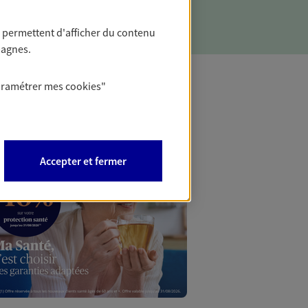
 permettent d'afficher du contenu
pagnes.
aramétrer mes
cookies
"
Mon Offr
Profitez d’une off
Accepter et fermer
nouveaux contrats,
Offre soumise à con
Epargne & Retraite.
PROFITEZ DE L'OFF