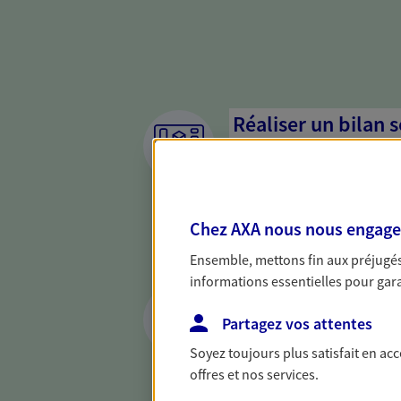
Réaliser un bilan 
de votre situation
Parce qu'avant de définir une 
d'établir un bon diagnosti
Chez AXA nous nous engageon
dresser un bilan complet de 
solide pour vous formuler de
Ensemble, mettons fin aux préjugés 
besoins.
informations essentielles pour garan
Préparer et trans
succession
Partagez vos attentes
Soyez toujours plus satisfait en ac
Préparer au mieux la transmi
offres et nos services.
votre conjoint, vos enfants 