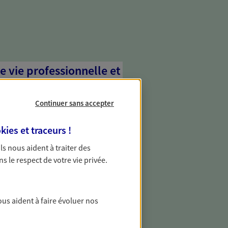
e vie professionnelle et
vée
Continuer sans accepter
 écoute pour vous proposer des
les couvrant les risques liés à votre
kies et traceurs
!
es risques liés à votre vie privée. Un seul
ous vos besoins, ça change tout.
 Ils nous aident à traiter des
ns le respect de votre vie privée.
les professionnels
vous des solutions pour protéger votre
ous aident à faire évoluer nos
téger contre les aléas qui peuvent vous
ment.