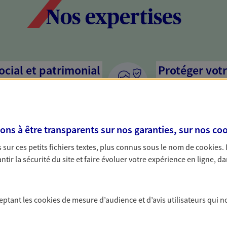
Nos expertises
social et patrimonial
Protéger votr
votre vie pri
stratégie, il est nécessaire
Nous sommes à votre
c, nous vous accompagnons pour
solutions assurantiel
s à être transparents sur nos garanties, sur nos
coo
votre situation. Une analyse
activité, mais aussi l
s conseils cohérents avec vos
interlocuteur pour t
sur ces petits fichiers textes, plus connus sous le nom de
cookies
.
tir la sécurité du site et faire évoluer votre expérience en ligne, da
mettre votre
Accompagner 
Nous bâtissons avec 
ceptant les
cookies
de mesure d’audience et d’avis utilisateurs qui n
activité, et vous pro
ssion de votre patrimoine à
affecter personnelle
et vos proches en respectant vos