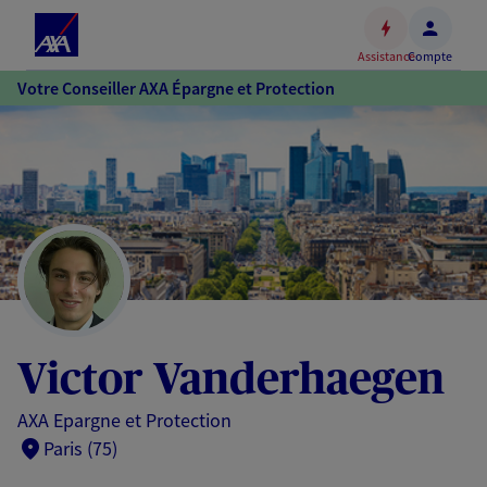
Espace
client
Assistance
Compte
Accéder
Votre Conseiller AXA Épargne et Protection
au
contenu
principal
Accéder
au
pied
de
page
Victor Vanderhaegen
AXA Epargne et Protection
Paris (75)