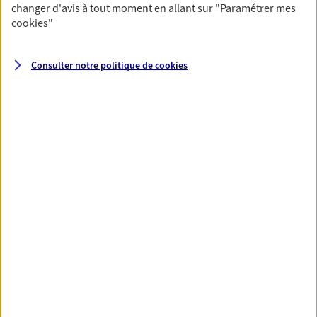
changer d'avis à tout moment en allant sur
"Paramétrer mes
cookies
"
Santé
Couvrez vos dépenses de santé ainsi que celles de
Consulter notre politique de
cookies
votre famille avec la complémentaire santé qui
vous ressemble.
Découvrir l'offre Santé
VOIR TOUTES NOS OFFRES
Nos expertises
Réaliser un bilan social et