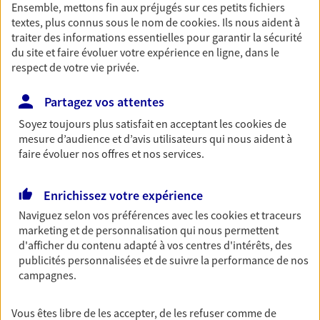
Ensemble, mettons fin aux préjugés sur ces petits fichiers
Découvrir les offres Épargne
textes, plus connus sous le nom de
cookies
. Ils nous aident à
traiter des informations essentielles pour garantir la sécurité
du site et faire évoluer votre expérience en ligne, dans le
Retraite
respect de votre vie privée.
Préparez sereinement ce nouveau chapitre de
votre vie avec les conseils d'un expert. Découvrez
Partagez vos attentes
notre solution PER (Plan Epargne Retraite)
Soyez toujours plus satisfait en acceptant les
cookies
de
spécialement conçue pour la retraite.
mesure d’audience et d’avis utilisateurs qui nous aident à
faire évoluer nos offres et nos services.
Découvrir l'offre Retraite
Enrichissez votre expérience
Prévoyance
Naviguez selon vos préférences avec les
cookies et traceurs
Pour un avenir serein, assurez-vous avec notre
marketing et de personnalisation qui nous permettent
contrat prévoyance. Préservez vos proches en cas
d'afficher du contenu adapté à vos centres d'intérêts, des
d'accident ou de maladie en optant pour les
publicités personnalisées et de suivre la performance de nos
garanties incapacité temporaire totale de travail,
campagnes.
invalidité ou de décès.
Vous êtes libre de les accepter, de les refuser comme de
Découvrir l'offre Prévoyance