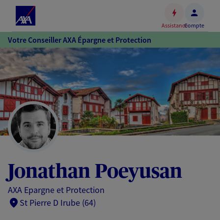
Espace
client
Assistance
Compte
Accéder
Votre Conseiller AXA Épargne et Protection
au
contenu
principal
Accéder
au
pied
de
page
Jonathan Poeyusan
AXA Epargne et Protection
St Pierre D Irube (64)