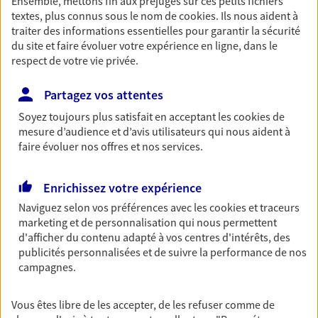
Ensemble, mettons fin aux préjugés sur ces petits fichiers
textes, plus connus sous le nom de
cookies
. Ils nous aident à
Découvrir les offres Épargne
traiter des informations essentielles pour garantir la sécurité
du site et faire évoluer votre expérience en ligne, dans le
respect de votre vie privée.
Retraite
Préparez sereinement ce nouveau chapitre de
Partagez vos attentes
votre vie avec les conseils d'un expert. Découvrez
notre solution PER (Plan Epargne Retraite)
Soyez toujours plus satisfait en acceptant les
cookies
de
spécialement conçue pour la retraite.
mesure d’audience et d’avis utilisateurs qui nous aident à
faire évoluer nos offres et nos services.
Découvrir l'offre Retraite
Enrichissez votre expérience
Prévoyance
Naviguez selon vos préférences avec les
cookies et traceurs
marketing et de personnalisation qui nous permettent
Pour un avenir serein, assurez-vous avec notre
d'afficher du contenu adapté à vos centres d'intérêts, des
contrat prévoyance. Préservez vos proches en cas
publicités personnalisées et de suivre la performance de nos
d'accident ou de maladie en optant pour les
campagnes.
garanties incapacité temporaire totale de travail,
invalidité ou de décès.
Vous êtes libre de les accepter, de les refuser comme de
Découvrir l'offre Prévoyance