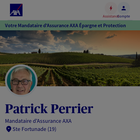
Espace
client
Assistance
Compte
Accéder
Votre Mandataire d'Assurance AXA Épargne et Protection
au
contenu
principal
Accéder
au
pied
de
page
Patrick Perrier
Mandataire d'Assurance AXA
Ste Fortunade (19)