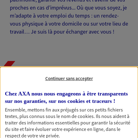
proches en cas d’imprévus... Où que vous soyez, je
m’adapte à votre emploi du temps : un rendez-
vous physique à votre domicile ou sur votre lieu de
travail… Je suis là pour échanger avec vous !
Nos offres phares
Continuer sans accepter
Chez AXA nous nous engageons à être transparents
Épargne
sur nos garanties, sur nos
cookies et traceurs
!
Réalisez vos projets grâce à votre épargne : achat
Ensemble, mettons fin aux préjugés sur ces petits fichiers
immobilier, études des enfants ou voyage autour
textes, plus connus sous le nom de
cookies
. Ils nous aident à
du monde… Épargnez à votre rythme et
traiter des informations essentielles pour garantir la sécurité
simplement, selon votre profil.
du site et faire évoluer votre expérience en ligne, dans le
respect de votre vie privée.