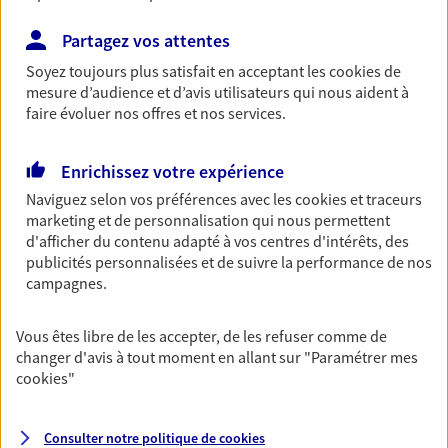
Retraite
Partagez vos attentes
Préparez sereinement ce nouveau chapitre de
Soyez toujours plus satisfait en acceptant les
cookies
de
votre vie avec les conseils d'un expert. Découvrez
mesure d’audience et d’avis utilisateurs qui nous aident à
notre solution PER (Plan Epargne Retraite)
faire évoluer nos offres et nos services.
spécialement conçue pour la retraite.
Enrichissez votre expérience
Santé
Naviguez selon vos préférences avec les
cookies et traceurs
Couvrez vos dépenses de santé ainsi que celles de
marketing et de personnalisation qui nous permettent
votre famille avec la complémentaire santé qui
d'afficher du contenu adapté à vos centres d'intérêts, des
vous ressemble.
publicités personnalisées et de suivre la performance de nos
campagnes.
Prévoyance
Vous êtes libre de les accepter, de les refuser comme de
Pour un avenir serein, assurez-vous avec notre
changer d'avis à tout moment en allant sur
"Paramétrer mes
contrat prévoyance. Préservez vos proches en cas
cookies
"
d'accident ou de maladie en optant pour les
garanties incapacité temporaire totale de travail,
invalidité ou de décès.
Consulter notre politique de
cookies