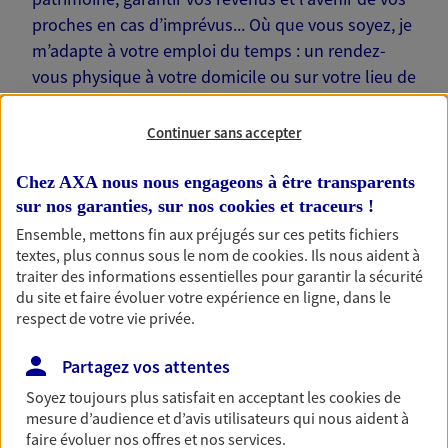
proches en cas d’imprévus... Où que vous soyez, je
m’adapte à votre emploi du temps : un rendez-
vous physique à votre domicile ou sur votre lieu de
travail… Je suis là pour échanger avec vous !
Continuer sans accepter
Chez AXA nous nous engageons à être transparents
sur nos garanties, sur nos
cookies et traceurs
!
Nos offres phares
Ensemble, mettons fin aux préjugés sur ces petits fichiers
textes, plus connus sous le nom de
cookies
. Ils nous aident à
traiter des informations essentielles pour garantir la sécurité
du site et faire évoluer votre expérience en ligne, dans le
Épargne
respect de votre vie privée.
Réalisez vos projets grâce à votre épargne : achat
Partagez vos attentes
immobilier, études des enfants ou voyage autour
du monde… Épargnez à votre rythme et
Soyez toujours plus satisfait en acceptant les
cookies
de
simplement, selon votre profil.
mesure d’audience et d’avis utilisateurs qui nous aident à
faire évoluer nos offres et nos services.