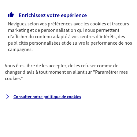
Retraite
Enrichissez votre expérience
Préparez sereinement ce nouveau chapitre de
votre vie avec les conseils d'un expert. Découvrez
Naviguez selon vos préférences avec les
cookies et traceurs
notre solution PER (Plan Epargne Retraite)
marketing et de personnalisation qui nous permettent
spécialement conçue pour la retraite.
d'afficher du contenu adapté à vos centres d'intérêts, des
publicités personnalisées et de suivre la performance de nos
campagnes.
Santé
Couvrez vos dépenses de santé ainsi que celles de
Vous êtes libre de les accepter, de les refuser comme de
votre famille avec la complémentaire santé qui
changer d'avis à tout moment en allant sur
"Paramétrer mes
vous ressemble.
cookies
"
Prévoyance
Consulter notre politique de
cookies
Pour un avenir serein, assurez-vous avec notre
contrat prévoyance. Préservez vos proches en cas
d'accident ou de maladie en optant pour les
garanties incapacité temporaire totale de travail,
invalidité ou de décès.