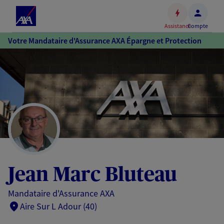
Espace
client
Assistance
Compte
Accéder
Votre Mandataire d'Assurance AXA Épargne et Protection
au
contenu
principal
Accéder
au
pied
de
page
Jean Marc Bluteau
Mandataire d'Assurance AXA
Aire Sur L Adour (40)