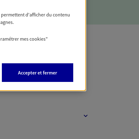
 permettent d'afficher du contenu
pagnes.
aramétrer mes
cookies
"
t Protection
Accepter et fermer