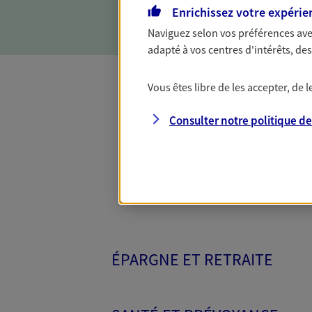
Enrichissez votre expérie
Naviguez selon vos préférences ave
adapté à vos centres d'intérêts, d
Vous êtes libre de les accepter, de
Toutes nos 
Consulter notre politique d
ÉPARGNE ET RETRAITE