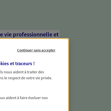
e vie professionnelle et
vée
Continuer sans accepter
 écoute pour vous proposer des
les couvrant les risques liés à votre
kies et traceurs
!
es risques liés à votre vie privée. Un seul
ous vos besoins, ça change tout.
 Ils nous aident à traiter des
ns le respect de votre vie privée.
transmettre votre
ous aident à faire évoluer nos
 transmission de votre patrimoine en
 grâce à une stratégie établie pour vous