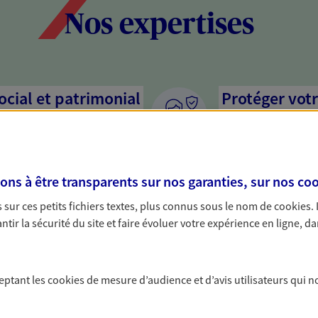
Nos expertises
social et patrimonial
Protéger votr
votre vie pri
stratégie, il est nécessaire
Nous sommes à votre
c, nous vous accompagnons pour
solutions assurantiel
s à être transparents sur nos garanties, sur nos
coo
votre situation. Une analyse
activité, mais aussi l
s conseils cohérents avec vos
interlocuteur pour t
sur ces petits fichiers textes, plus connus sous le nom de
cookies
.
tir la sécurité du site et faire évoluer votre expérience en ligne, da
hefs d'entreprise
Valoriser et 
patrimoine
e, vos décisions engagent
ceptant les
cookies
de mesure d’audience et d’avis utilisateurs qui n
e activité. Appuyez-vous sur nos
Préparez au mieux la
 choix, protéger au mieux votre
optimisant sa valeur,
mission de votre patrimoine.