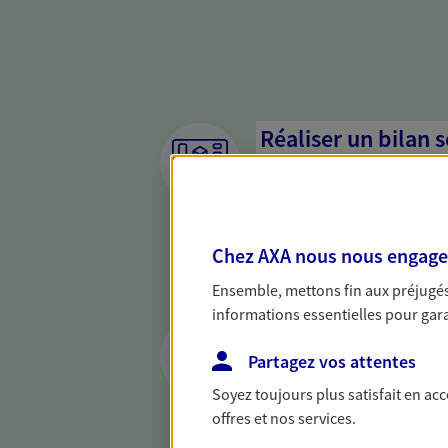
Réaliser un bilan 
de votre situation
Parce qu'avant de définir une 
d'établir un bon diagnosti
Chez AXA nous nous engageon
dresser un bilan complet de 
solide pour vous formuler de
Ensemble, mettons fin aux préjugés 
besoins.
informations essentielles pour garan
Accompagner les c
Partagez vos attentes
En tant que chef d'entrepris
Soyez toujours plus satisfait en ac
chaque jour l'avenir de votr
offres et nos services.
conseils pour faire les bons
famille et anticiper la trans