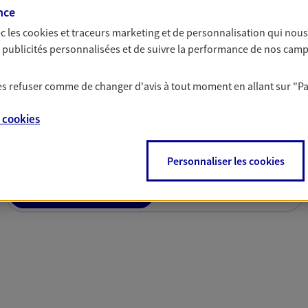
par nos Conseillers.
nce
c les
cookies et traceurs
marketing et de personnalisation qui nous
es publicités personnalisées et de suivre la performance de nos cam
 les refuser comme de changer d'avis à tout moment en allant sur
"P
solutions AXA Épargne e
e
cookies
Personnaliser les cookies
PARTICULIERS
PROFESSIONNELS