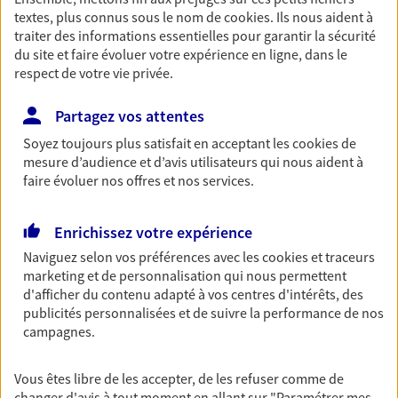
Agence accessible
textes, plus connus sous le nom de
cookies
. Ils nous aident à
Horaires :
Fermé
traiter des informations essentielles pour garantir la sécurité
Ouvre demain à 09:00
du site et faire évoluer votre expérience en ligne, dans le
respect de votre vie privée.
05 57 87 35 35
Partagez vos attentes
Soyez toujours plus satisfait en acceptant les
cookies
de
NOUS CONTACTER
mesure d’audience et d’avis utilisateurs qui nous aident à
faire évoluer nos offres et nos services.
VOIR NOTRE SITE WEB
N° Orias * (orias.fr) : EIRL NICOLAS DOSPITAL (14005938); EI
Enrichissez votre expérience
OSIECKI VANINA (18003880)
Naviguez selon vos préférences avec les
cookies et traceurs
marketing et de personnalisation qui nous permettent
d'afficher du contenu adapté à vos centres d'intérêts, des
publicités personnalisées et de suivre la performance de nos
Jean Baptiste Topalian
campagnes.
Agent général d'assurance exclusif AXA
Prévoyance & Patrimoine
Vous êtes libre de les accepter, de les refuser comme de
changer d'avis à tout moment en allant sur
"Paramétrer mes