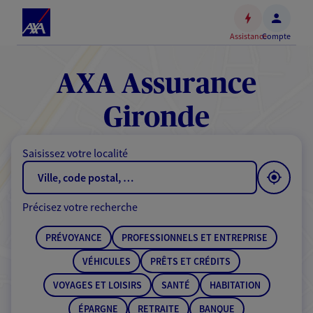
Espace
client
Assistance
Compte
Accéder
au
contenu
AXA Assurance
principal
Accéder
Gironde
au
pied
Saisissez votre localité
de
page
Précisez votre recherche
PRÉVOYANCE
PROFESSIONNELS ET ENTREPRISE
VÉHICULES
PRÊTS ET CRÉDITS
VOYAGES ET LOISIRS
SANTÉ
HABITATION
ÉPARGNE
RETRAITE
BANQUE