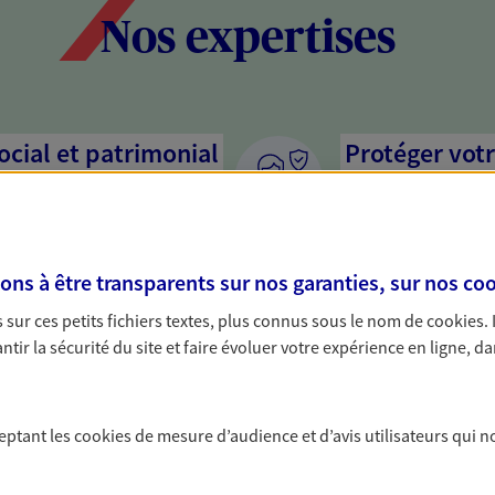
Nos expertises
social et patrimonial
Protéger votr
votre vie pri
stratégie, il est nécessaire
Nous sommes à votre
c, nous vous accompagnons pour
solutions assurantiel
s à être transparents sur nos garanties, sur nos
coo
votre situation. Une analyse
activité, mais aussi l
s conseils cohérents avec vos
interlocuteur pour t
sur ces petits fichiers textes, plus connus sous le nom de
cookies
.
tir la sécurité du site et faire évoluer votre expérience en ligne, da
s graves avec nos
Valoriser et 
yance
patrimoine
ceptant les
cookies
de mesure d’audience et d’avis utilisateurs qui n
arié ou particulier non couvert
Préparez au mieux la
 collectif ? Protégez-vous
optimisant sa valeur,