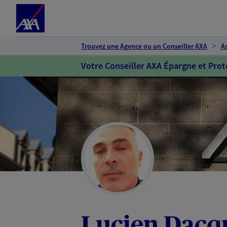
Espace client
Accéder au contenu principal
Accéder au pied de page
Trouvez une Agence ou un Conseiller AXA
A
Votre Conseiller AXA Épargne et Prot
Lucien Dacq