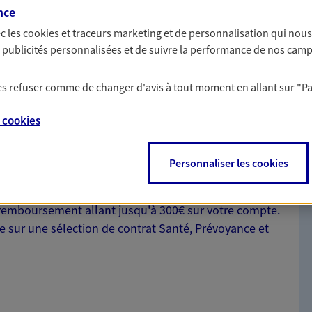
n aléa grave entraînant
par nos Conseillers.
nce
cès en vous appuyant sur notre
c les
cookies et traceurs
marketing et de personnalisation qui nous
es publicités personnalisées et de suivre la performance de nos cam
 les refuser comme de changer d'avis à tout moment en allant sur
"P
e
cookies
nte
Personnaliser les cookies
nt tout en vous protégeant. Pour la souscription de
 remboursement allant jusqu'à 300€ sur votre compte.
le sur une sélection de contrat Santé, Prévoyance et