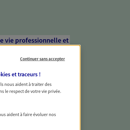
e vie professionnelle et
vée
Continuer sans accepter
 écoute pour vous proposer des
les couvrant les risques liés à votre
kies et traceurs
!
es risques liés à votre vie privée. Un seul
ous vos besoins, ça change tout.
 Ils nous aident à traiter des
ns le respect de votre vie privée.
transmettre votre
ous aident à faire évoluer nos
 transmission de votre patrimoine en
 grâce à une stratégie établie pour vous