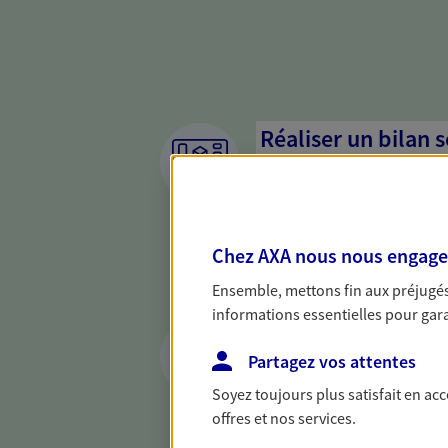
Réaliser un bilan 
de votre situation
Parce qu'avant de définir une 
d'établir un bon diagnosti
Chez AXA nous nous engageon
dresser un bilan complet de 
solide pour vous formuler de
Ensemble, mettons fin aux préjugés 
besoins.
informations essentielles pour garan
Anticiper les aléa
assurances prévo
Partagez vos attentes
Soyez toujours plus satisfait en ac
Vous êtes travailleur non sal
offres et nos services.
par un contrat de prévoyance