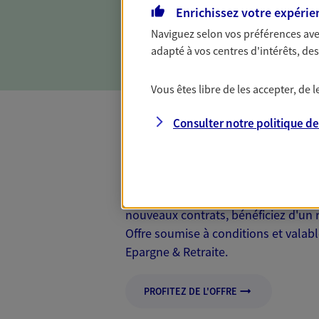
contre les conséquences d'u
Enrichissez votre expérie
incapacité, invalidité ou dé
Naviguez selon vos préférences ave
expertise.
adapté à vos centres d'intérêts, d
Vous êtes libre de les accepter, de
Consulter notre politique d
Mon Offre Gagna
Profitez d’une offre de rembourseme
nouveaux contrats, bénéficiez d'un
Offre soumise à conditions et valab
Epargne & Retraite.
PROFITEZ DE L'OFFRE