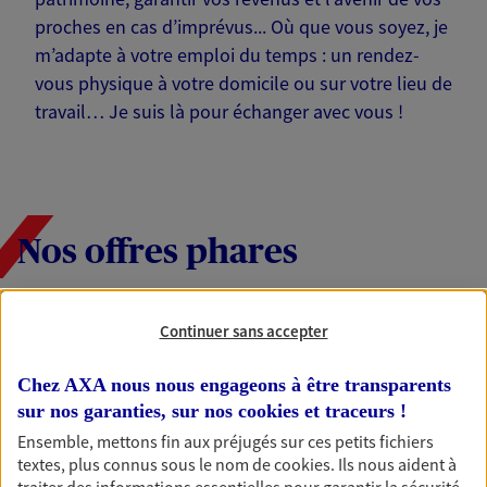
proches en cas d’imprévus... Où que vous soyez, je
m’adapte à votre emploi du temps : un rendez-
vous physique à votre domicile ou sur votre lieu de
travail… Je suis là pour échanger avec vous !
Nos offres phares
Continuer sans accepter
Épargne
Réalisez vos projets grâce à votre épargne : achat
Chez AXA nous nous engageons à être transparents
immobilier, études des enfants ou voyage autour
sur nos garanties, sur nos
cookies et traceurs
!
du monde… Épargnez à votre rythme et
Ensemble, mettons fin aux préjugés sur ces petits fichiers
simplement, selon votre profil.
textes, plus connus sous le nom de
cookies
. Ils nous aident à
traiter des informations essentielles pour garantir la sécurité