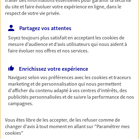
du site et faire évoluer votre expérience en ligne, dans le
Retraite
respect de votre vie privée.
Préparez sereinement ce nouveau chapitre de
votre vie avec les conseils d'un expert. Découvrez
Partagez vos attentes
notre solution PER (Plan Epargne Retraite)
spécialement conçue pour la retraite.
Soyez toujours plus satisfait en acceptant les
cookies
de
mesure d’audience et d’avis utilisateurs qui nous aident à
faire évoluer nos offres et nos services.
Santé
Couvrez vos dépenses de santé ainsi que celles de
Enrichissez votre expérience
votre famille avec la complémentaire santé qui
Naviguez selon vos préférences avec les
cookies et traceurs
vous ressemble.
marketing et de personnalisation qui nous permettent
d'afficher du contenu adapté à vos centres d'intérêts, des
publicités personnalisées et de suivre la performance de nos
Prévoyance
campagnes.
Pour un avenir serein, assurez-vous avec notre
contrat prévoyance. Préservez vos proches en cas
d'accident ou de maladie en optant pour les
Vous êtes libre de les accepter, de les refuser comme de
garanties incapacité temporaire totale de travail,
changer d'avis à tout moment en allant sur
"Paramétrer mes
invalidité ou de décès.
cookies
"