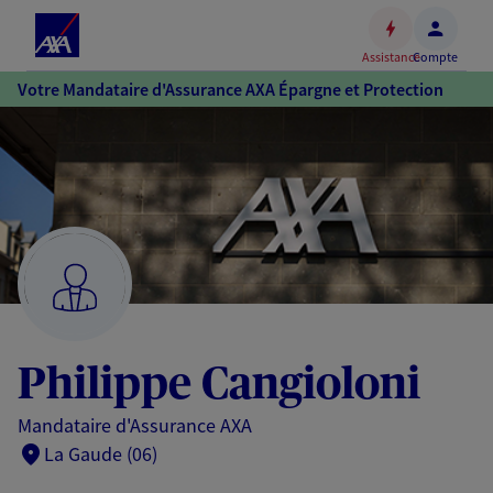
Espace
client
Assistance
Compte
Accéder
Votre Mandataire d'Assurance AXA Épargne et Protection
au
contenu
principal
Accéder
au
pied
de
page
Philippe Cangioloni
Mandataire d'Assurance AXA
La Gaude (06)