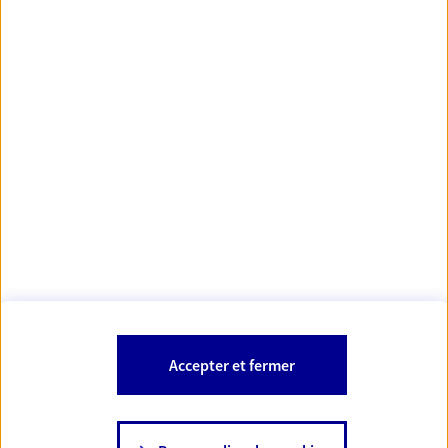
Votre Conseiller Épargne et Protection AXA TIPHAINE
DERY
06270 Villeneuve Loubet
Votre conseiller est un salarié d'AXA France Vie et d'AXA France IARD.
Les mentions légales de cette/ces entreprises d'assurance sont
Mentions légales
disponibles dans la rubrique «
» du site.
À PROPOS D'AXA
Accepter et fermer
SITES AXA