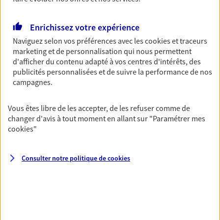
Découvrir les offres Épargne
Enrichissez votre expérience
Naviguez selon vos préférences avec les
cookies et traceurs
Retraite
marketing et de personnalisation qui nous permettent
Préparez sereinement ce nouveau chapitre de
d'afficher du contenu adapté à vos centres d'intérêts, des
votre vie avec les conseils d'un expert. Découvrez
publicités personnalisées et de suivre la performance de nos
notre solution PER (Plan Epargne Retraite)
campagnes.
spécialement conçue pour la retraite.
Vous êtes libre de les accepter, de les refuser comme de
Découvrir l'offre Retraite
changer d'avis à tout moment en allant sur
"Paramétrer mes
cookies
"
Prévoyance
Pour un avenir serein, assurez-vous avec notre
Consulter notre politique de
cookies
contrat prévoyance. Préservez vos proches en cas
d'accident ou de maladie en optant pour les
garanties incapacité temporaire totale de travail,
invalidité ou de décès.
Découvrir l'offre Prévoyance