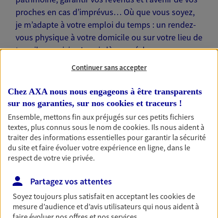
proches en cas d’imprévus… Où que vous soyez,
je m’adapte à votre emploi du temps : un rendez-
vous physique à votre domicile ou sur votre lieu de
travail, une visio. Je suis là pour échanger avec
vous !
Continuer sans accepter
Chez AXA nous nous engageons à être transparents
sur nos garanties, sur nos
cookies et traceurs
!
Ensemble, mettons fin aux préjugés sur ces petits fichiers
Nos offres phares
textes, plus connus sous le nom de
cookies
. Ils nous aident à
traiter des informations essentielles pour garantir la sécurité
du site et faire évoluer votre expérience en ligne, dans le
respect de votre vie privée.
Épargne
Partagez vos attentes
Réalisez vos projets grâce à votre épargne : achat
immobilier, études des enfants ou voyage autour
Soyez toujours plus satisfait en acceptant les
cookies
de
du monde… Épargnez à votre rythme et
mesure d’audience et d’avis utilisateurs qui nous aident à
simplement, selon votre profil.
faire évoluer nos offres et nos services.