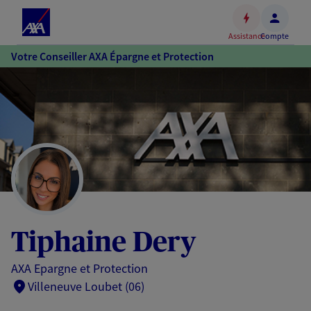
Espace
client
Assistance
Compte
Accéder
Votre Conseiller AXA Épargne et Protection
au
contenu
principal
Accéder
au
pied
de
page
Tiphaine Dery
AXA Epargne et Protection
Villeneuve Loubet (06)