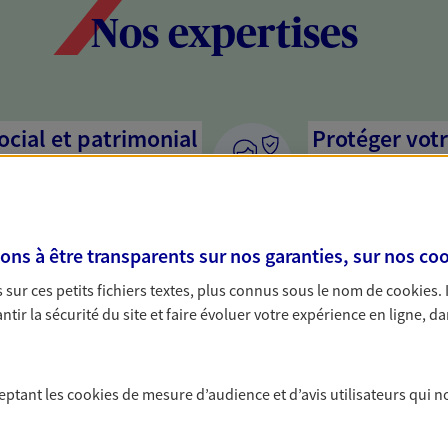
Nos expertises
social et patrimonial
Protéger votr
votre vie pri
stratégie, il est nécessaire
Nous sommes à votre
c, nous vous accompagnons pour
solutions assurantiel
s à être transparents sur nos garanties, sur nos
coo
votre situation. Une analyse
activité, mais aussi l
s conseils cohérents avec vos
interlocuteur pour t
sur ces petits fichiers textes, plus connus sous le nom de
cookies
.
tir la sécurité du site et faire évoluer votre expérience en ligne, da
protéger vos proches
Proposer des
a vie
citoyenne
ceptant les
cookies
de mesure d’audience et d’avis utilisateurs qui n
yance, sécurisez vos ressources
Épargne responsable,
s d'accident, d'invalidité,
mots, nos engagemen