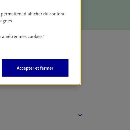
 sens à votre épargne et reflètent vos
ronnementales et sociétales.
 permettent d'afficher du contenu
pagnes.
aramétrer mes
cookies
"
t Protection
Accepter et fermer