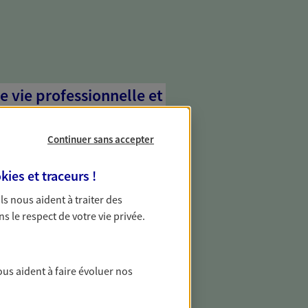
e vie professionnelle et
vée
Continuer sans accepter
 écoute pour vous proposer des
les couvrant les risques liés à votre
kies et traceurs
!
es risques liés à votre vie privée. Un seul
ous vos besoins, ça change tout.
 Ils nous aident à traiter des
ns le respect de votre vie privée.
 solutions d'épargne
ous aident à faire évoluer nos
 solidaire, citoyenne… au-delà des
ts sont concrets. Nous proposons des