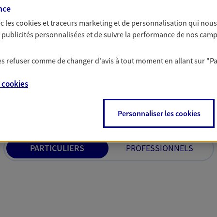
offres qui donnent du
nce
préoccupations envi
c les
cookies et traceurs
marketing et de personnalisation qui nous
es publicités personnalisées et de suivre la performance de nos cam
 les refuser comme de changer d'avis à tout moment en allant sur
"P
e
cookies
solutions AXA Épargne e
Personnaliser les cookies
PARTICULIERS
PROFESSIONNELS