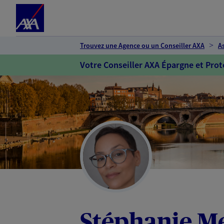
Espace client
Accéder au contenu principal
Accéder au pied de page
Trouvez une Agence ou un Conseiller AXA
A
Votre Conseiller AXA Épargne et Prot
Stéphanie M