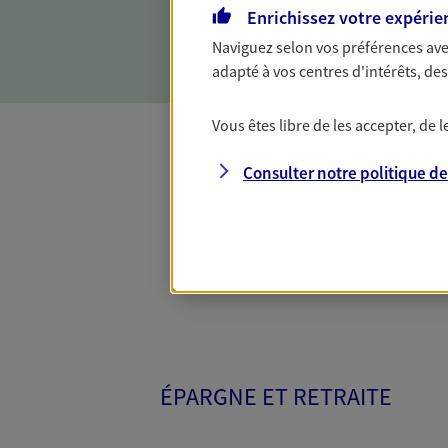
d'incapacité ou de décès.
Enrichissez votre expérie
Naviguez selon vos préférences ave
adapté à vos centres d'intérêts, d
Vous êtes libre de les accepter, de
Consulter notre politique d
Toutes nos 
ÉPARGNE ET RETRAITE