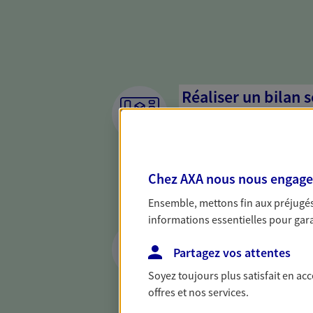
Réaliser un bilan 
de votre situation
Parce qu'avant de définir une 
d'établir un bon diagnosti
Chez AXA nous nous engageon
dresser un bilan complet de 
solide pour vous formuler de
Ensemble, mettons fin aux préjugés 
besoins.
informations essentielles pour garan
Vous protéger et 
face aux aléas de l
Partagez vos attentes
Soyez toujours plus satisfait en ac
Avec nos solutions de prévo
offres et nos services.
et protégez vos proches en ca