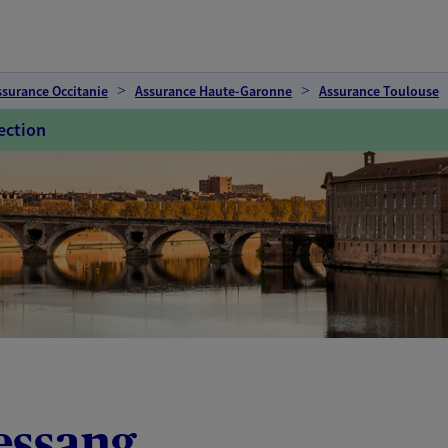
ssurance Occitanie
Assurance Haute-Garonne
Assurance Toulouse
ection
essang