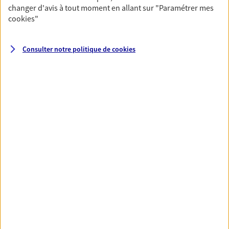
changer d'avis à tout moment en allant sur
"Paramétrer mes
cookies
"
Santé
Couvrez vos dépenses de santé ainsi que celles de
Consulter notre politique de
cookies
votre famille avec la complémentaire santé qui
vous ressemble.
Découvrir l'offre Santé
VOIR TOUTES NOS OFFRES
Nos expertises
Réaliser un bilan social et