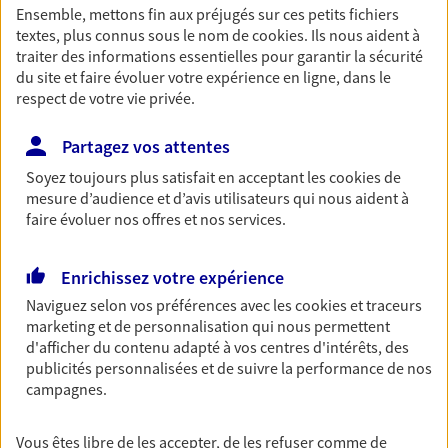
Ensemble, mettons fin aux préjugés sur ces petits fichiers
Découvrir les offres Épargne
textes, plus connus sous le nom de
cookies
. Ils nous aident à
traiter des informations essentielles pour garantir la sécurité
du site et faire évoluer votre expérience en ligne, dans le
Retraite
respect de votre vie privée.
Préparez sereinement ce nouveau chapitre de
votre vie avec les conseils d'un expert. Découvrez
Partagez vos attentes
notre solution PER (Plan Epargne Retraite)
Soyez toujours plus satisfait en acceptant les
cookies
de
spécialement conçue pour la retraite.
mesure d’audience et d’avis utilisateurs qui nous aident à
faire évoluer nos offres et nos services.
Découvrir l'offre Retraite
Enrichissez votre expérience
Prévoyance
Naviguez selon vos préférences avec les
cookies et traceurs
Pour un avenir serein, assurez-vous avec notre
marketing et de personnalisation qui nous permettent
contrat prévoyance. Préservez vos proches en cas
d'afficher du contenu adapté à vos centres d'intérêts, des
d'accident ou de maladie en optant pour les
publicités personnalisées et de suivre la performance de nos
garanties incapacité temporaire totale de travail,
campagnes.
invalidité ou de décès.
Découvrir l'offre Prévoyance
Vous êtes libre de les accepter, de les refuser comme de