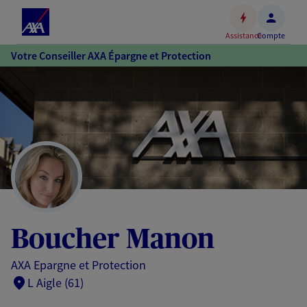
Espace
client
Assistance
Compte
Accéder
Votre Conseiller AXA Épargne et Protection
au
contenu
principal
Accéder
au
pied
de
page
Boucher Manon
AXA Epargne et Protection
L Aigle (61)