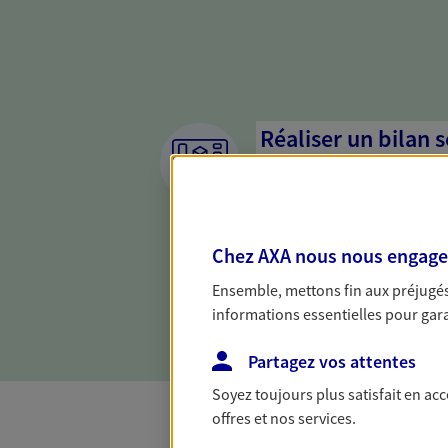
Réaliser un bilan 
de votre situation
Parce qu'avant de définir une 
d'établir un bon diagnosti
Chez AXA nous nous engageon
dresser un bilan complet de 
solide pour vous formuler de
Ensemble, mettons fin aux préjugés 
besoins.
informations essentielles pour garan
Partagez vos attentes
Soyez toujours plus satisfait en ac
offres et nos services.