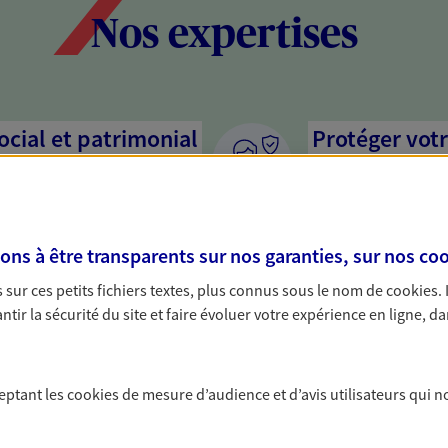
Nos expertises
social et patrimonial
Protéger votr
votre vie pri
stratégie, il est nécessaire
Nous sommes à votre
c, nous vous accompagnons pour
solutions assurantiel
s à être transparents sur nos garanties, sur nos
coo
votre situation. Une analyse
activité, mais aussi l
s conseils cohérents avec vos
interlocuteur pour t
sur ces petits fichiers textes, plus connus sous le nom de
cookies
.
tir la sécurité du site et faire évoluer votre expérience en ligne, da
ceptant les
cookies
de mesure d’audience et d’avis utilisateurs qui n