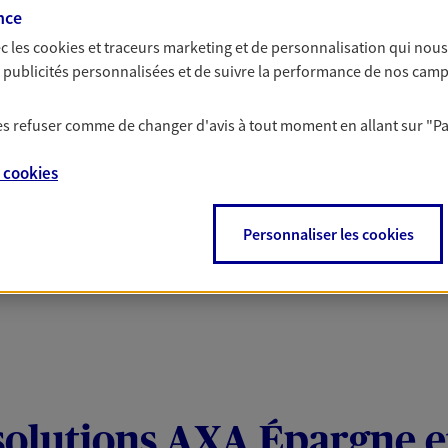
 Santé
nce
c les
cookies et traceurs
marketing et de personnalisation qui nous
es publicités personnalisées et de suivre la performance de nos cam
 aussi prendre soin de votre santé ? Avec le contrat Ma
 votre budget et situation tout en profitant de –10% sur
 les refuser comme de changer d'avis à tout moment en allant sur
"P
et plus ; et si vous êtes un travailleur non salarié.
on sur l’offre et ses conditions.
e
cookies
Personnaliser les cookies
solutions AXA Épargne e