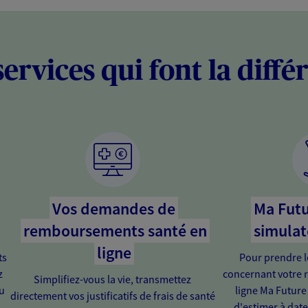
services qui font la diffé
Vos demandes de
Ma Futu
remboursements santé en
simulat
ligne
ts
Pour prendre l
z
concernant votre r
Simplifiez-vous la vie, transmettez
u
ligne Ma Future
directement vos justificatifs de frais de santé
d'estimer à dat