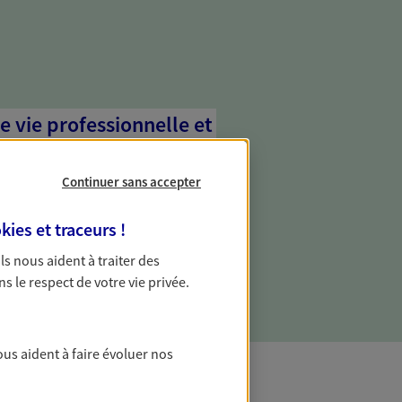
e vie professionnelle et
vée
Continuer sans accepter
 écoute pour vous proposer des
les couvrant les risques liés à votre
kies et traceurs
!
es risques liés à votre vie privée. Un seul
ous vos besoins, ça change tout.
 Ils nous aident à traiter des
ns le respect de votre vie privée.
ous aident à faire évoluer nos