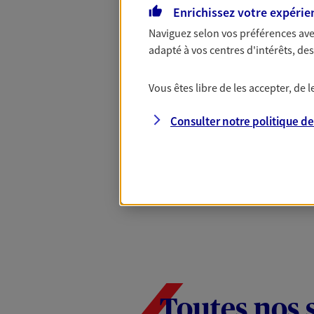
Complémentaire
Enrichissez votre expérie
Naviguez selon vos préférences ave
adapté à vos centres d'intérêts, d
Et si préserver votre budget, c’était
Santé d’AXA, adaptez vos garanties à
Vous êtes libre de les accepter, de
votre cotisation, si vous avez 60 ans 
Contactez-nous pour plus d’informati
Consulter notre politique d
Toutes nos 