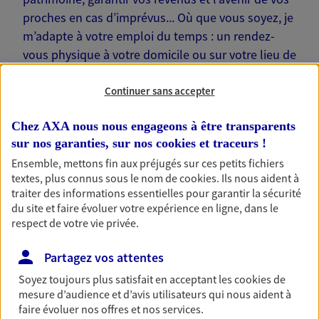
proches en cas d’imprévus... Où que vous soyez, je
m’adapte à votre emploi du temps : un rendez-
vous physique à votre domicile ou sur votre lieu de
travail… Je suis là pour échanger avec vous !
Continuer sans accepter
Chez AXA nous nous engageons à être transparents
sur nos garanties, sur nos
cookies et traceurs
!
Nos offres phares
Ensemble, mettons fin aux préjugés sur ces petits fichiers
textes, plus connus sous le nom de
cookies
. Ils nous aident à
traiter des informations essentielles pour garantir la sécurité
du site et faire évoluer votre expérience en ligne, dans le
respect de votre vie privée.
Épargne
Réalisez vos projets grâce à votre épargne : achat
Partagez vos attentes
immobilier, études des enfants ou voyage autour
du monde… Épargnez à votre rythme et
Soyez toujours plus satisfait en acceptant les
cookies
de
simplement, selon votre profil.
mesure d’audience et d’avis utilisateurs qui nous aident à
faire évoluer nos offres et nos services.