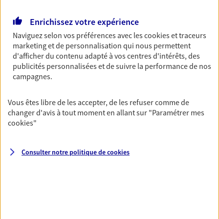
Retraite
Enrichissez votre expérience
Préparez sereinement ce nouveau chapitre de
Naviguez selon vos préférences avec les
cookies et traceurs
votre vie avec les conseils d'un expert. Découvrez
marketing et de personnalisation qui nous permettent
notre solution PER (Plan Epargne Retraite)
d'afficher du contenu adapté à vos centres d'intérêts, des
spécialement conçue pour la retraite.
publicités personnalisées et de suivre la performance de nos
campagnes.
Santé
Couvrez vos dépenses de santé ainsi que celles de
Vous êtes libre de les accepter, de les refuser comme de
votre famille avec la complémentaire santé qui
changer d'avis à tout moment en allant sur
"Paramétrer mes
vous ressemble.
cookies
"
Consulter notre politique de
cookies
Prévoyance
Pour un avenir serein, assurez-vous avec notre
contrat prévoyance. Préservez vos proches en cas
d'accident ou de maladie en optant pour les
garanties incapacité temporaire totale de travail,
invalidité ou de décès.