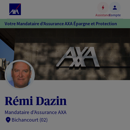
Espace
client
Assistance
Compte
Accéder
Votre Mandataire d'Assurance AXA Épargne et Protection
au
contenu
principal
Accéder
au
pied
de
page
Rémi Dazin
Mandataire d'Assurance AXA
Bichancourt (02)