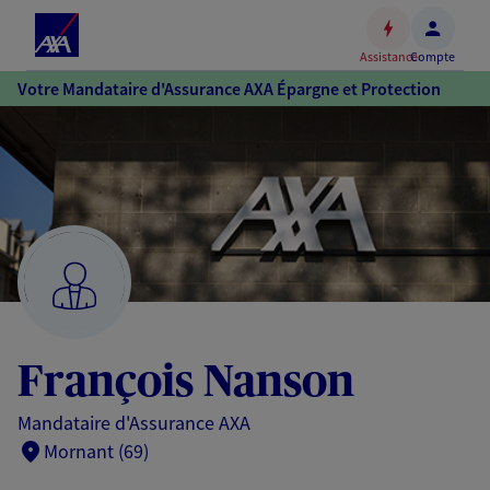
Espace
client
Assistance
Compte
Accéder
Votre Mandataire d'Assurance AXA Épargne et Protection
au
contenu
principal
Accéder
au
pied
de
page
François Nanson
Mandataire d'Assurance AXA
Mornant (69)