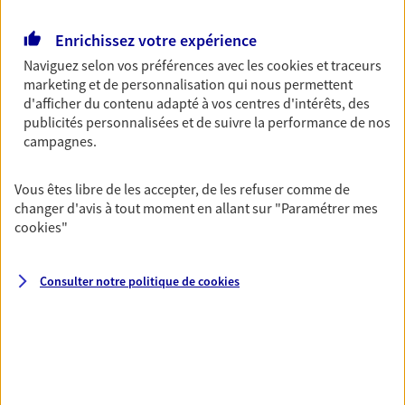
Retraite
Enrichissez votre expérience
Préparez sereinement ce nouveau chapitre de
Naviguez selon vos préférences avec les
cookies et traceurs
votre vie avec les conseils d'un expert. Découvrez
marketing et de personnalisation qui nous permettent
notre solution PER (Plan Epargne Retraite)
d'afficher du contenu adapté à vos centres d'intérêts, des
spécialement conçue pour la retraite.
publicités personnalisées et de suivre la performance de nos
campagnes.
Santé
Couvrez vos dépenses de santé ainsi que celles de
Vous êtes libre de les accepter, de les refuser comme de
votre famille avec la complémentaire santé qui
changer d'avis à tout moment en allant sur
"Paramétrer mes
vous ressemble.
cookies
"
Consulter notre politique de
cookies
Prévoyance
Pour un avenir serein, assurez-vous avec notre
contrat prévoyance. Préservez vos proches en cas
d'accident ou de maladie en optant pour les
garanties incapacité temporaire totale de travail,
invalidité ou de décès.