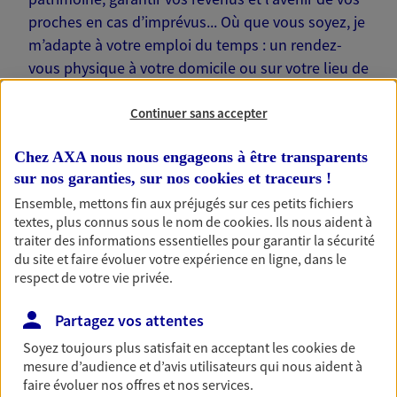
proches en cas d’imprévus... Où que vous soyez, je
m’adapte à votre emploi du temps : un rendez-
vous physique à votre domicile ou sur votre lieu de
travail… Je suis là pour échanger avec vous !
Continuer sans accepter
Chez AXA nous nous engageons à être transparents
sur nos garanties, sur nos
cookies et traceurs
!
Nos offres phares
Ensemble, mettons fin aux préjugés sur ces petits fichiers
textes, plus connus sous le nom de
cookies
. Ils nous aident à
traiter des informations essentielles pour garantir la sécurité
du site et faire évoluer votre expérience en ligne, dans le
respect de votre vie privée.
Épargne
Réalisez vos projets grâce à votre épargne : achat
Partagez vos attentes
immobilier, études des enfants ou voyage autour
du monde… Épargnez à votre rythme et
Soyez toujours plus satisfait en acceptant les
cookies
de
simplement, selon votre profil.
mesure d’audience et d’avis utilisateurs qui nous aident à
faire évoluer nos offres et nos services.