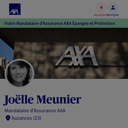
Espace
client
Assistance
Compte
Accéder
Votre Mandataire d'Assurance AXA Épargne et Protection
au
contenu
principal
Accéder
au
pied
de
page
Joëlle Meunier
Mandataire d'Assurance AXA
Auzances (23)