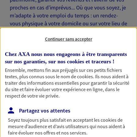
proches en cas d’imprévus... Où que vous soyez, je
m’adapte à votre emploi du temps : un rendez-
vous physique à votre domicile ou sur votre lieu de
travail… Je suis là pour échanger avec vous !
Continuer sans accepter
Chez AXA nous nous engageons à être transparents
sur nos garanties, sur nos
cookies et traceurs
!
Nos offres phares
Ensemble, mettons fin aux préjugés sur ces petits fichiers
textes, plus connus sous le nom de
cookies
. Ils nous aident à
traiter des informations essentielles pour garantir la sécurité
du site et faire évoluer votre expérience en ligne, dans le
respect de votre vie privée.
Épargne
Réalisez vos projets grâce à votre épargne : achat
Partagez vos attentes
immobilier, études des enfants ou voyage autour
du monde… Épargnez à votre rythme et
Soyez toujours plus satisfait en acceptant les
cookies
de
simplement, selon votre profil.
mesure d’audience et d’avis utilisateurs qui nous aident à
faire évoluer nos offres et nos services.