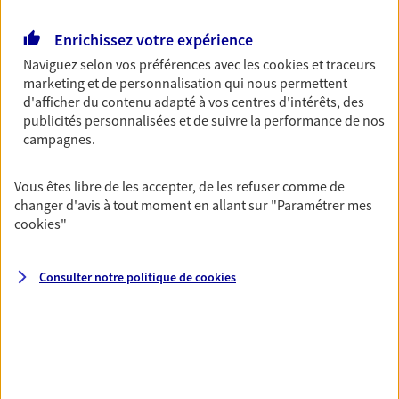
Retraite
Enrichissez votre expérience
Préparez sereinement ce nouveau chapitre de
Naviguez selon vos préférences avec les
cookies et traceurs
votre vie avec les conseils d'un expert. Découvrez
marketing et de personnalisation qui nous permettent
notre solution PER (Plan Epargne Retraite)
d'afficher du contenu adapté à vos centres d'intérêts, des
spécialement conçue pour la retraite.
publicités personnalisées et de suivre la performance de nos
campagnes.
Santé
Couvrez vos dépenses de santé ainsi que celles de
Vous êtes libre de les accepter, de les refuser comme de
votre famille avec la complémentaire santé qui
changer d'avis à tout moment en allant sur
"Paramétrer mes
vous ressemble.
cookies
"
Consulter notre politique de
cookies
Prévoyance
Pour un avenir serein, assurez-vous avec notre
contrat prévoyance. Préservez vos proches en cas
d'accident ou de maladie en optant pour les
garanties incapacité temporaire totale de travail,
invalidité ou de décès.