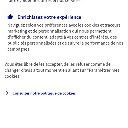
faire évoluer nos offres et nos services.
Découvrir les offres Épargne
Enrichissez votre expérience
Naviguez selon vos préférences avec les
cookies et traceurs
Retraite
marketing et de personnalisation qui nous permettent
Préparez sereinement ce nouveau chapitre de
d'afficher du contenu adapté à vos centres d'intérêts, des
votre vie avec les conseils d'un expert. Découvrez
publicités personnalisées et de suivre la performance de nos
notre solution PER (Plan Epargne Retraite)
campagnes.
spécialement conçue pour la retraite.
Découvrir l'offre Retraite
Vous êtes libre de les accepter, de les refuser comme de
changer d'avis à tout moment en allant sur
"Paramétrer mes
cookies
"
Prévoyance
Pour un avenir serein, assurez-vous avec notre
Consulter notre politique de
cookies
contrat prévoyance. Préservez vos proches en cas
d'accident ou de maladie en optant pour les
garanties incapacité temporaire totale de travail,
invalidité ou de décès.
Découvrir l'offre Prévoyance