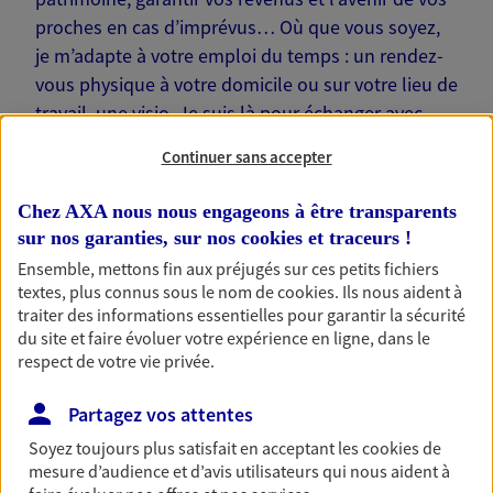
proches en cas d’imprévus… Où que vous soyez,
je m’adapte à votre emploi du temps : un rendez-
vous physique à votre domicile ou sur votre lieu de
travail, une visio. Je suis là pour échanger avec
vous !
Continuer sans accepter
Chez AXA nous nous engageons à être transparents
sur nos garanties, sur nos
cookies et traceurs
!
Ensemble, mettons fin aux préjugés sur ces petits fichiers
Nos offres phares
textes, plus connus sous le nom de
cookies
. Ils nous aident à
traiter des informations essentielles pour garantir la sécurité
du site et faire évoluer votre expérience en ligne, dans le
respect de votre vie privée.
Épargne
Réalisez vos projets grâce à votre épargne : achat
Partagez vos attentes
immobilier, études des enfants ou voyage autour
Soyez toujours plus satisfait en acceptant les
cookies
de
du monde… Épargnez à votre rythme et
mesure d’audience et d’avis utilisateurs qui nous aident à
simplement, selon votre profil.