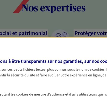
Nos expertises
social et patrimonial
Protéger votr
votre vie pri
stratégie, il est nécessaire
Nous sommes à votre
c, nous vous accompagnons pour
solutions assurantiel
s à être transparents sur nos garanties, sur nos
coo
votre situation. Une analyse
activité, mais aussi l
s conseils cohérents avec vos
interlocuteur pour t
sur ces petits fichiers textes, plus connus sous le nom de
cookies
.
tir la sécurité du site et faire évoluer votre expérience en ligne, da
ceptant les
cookies
de mesure d’audience et d’avis utilisateurs qui n