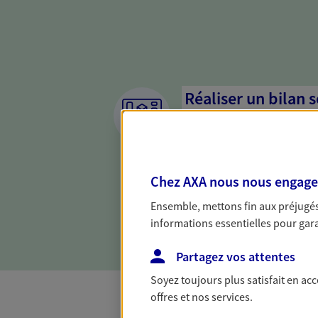
Réaliser un bilan 
de votre situation
Parce qu'avant de définir une 
d'établir un bon diagnosti
Chez AXA nous nous engageon
dresser un bilan complet de 
solide pour vous formuler de
Ensemble, mettons fin aux préjugés 
besoins.
informations essentielles pour garan
Partagez vos attentes
Soyez toujours plus satisfait en ac
offres et nos services.