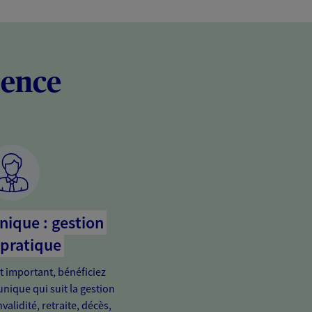
rence
nique : gestion
 pratique
important, bénéficiez
unique qui suit la gestion
validité, retraite, décès,