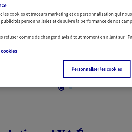
 Santé
nce
c les
cookies et traceurs
marketing et de personnalisation qui nous
es publicités personnalisées et de suivre la performance de nos cam
 aussi prendre soin de votre santé ? Avec le contrat Ma
 votre budget et situation tout en profitant de –10% sur
 les refuser comme de changer d'avis à tout moment en allant sur
"P
et plus ; et si vous êtes un travailleur non salarié.
on sur l’offre et ses conditions.
e
cookies
Personnaliser les cookies