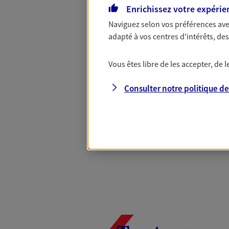
Complémentaire
Enrichissez votre expérie
Naviguez selon vos préférences ave
adapté à vos centres d'intérêts, d
Et si préserver votre budget, c’était
Santé d’AXA, adaptez vos garanties à
Vous êtes libre de les accepter, de
votre cotisation, si vous avez 60 ans 
Contactez-nous pour plus d’informati
Consulter notre politique d