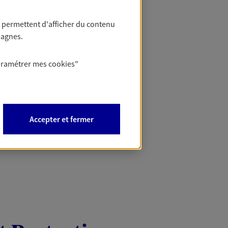
Mon Offr
 permettent d'afficher du contenu
pagnes.
Profitez d’une off
nouveaux contrats,
aramétrer mes
cookies
"
Offre soumise à con
Epargne & Retraite.
PROFITEZ DE L'OFF
Accepter et fermer