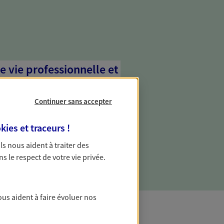
e vie professionnelle et
vée
Continuer sans accepter
 écoute pour vous proposer des
les couvrant les risques liés à votre
kies et traceurs
!
es risques liés à votre vie privée. Un seul
ous vos besoins, ça change tout.
 Ils nous aident à traiter des
ns le respect de votre vie privée.
ous aident à faire évoluer nos