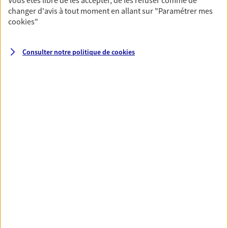
changer d'avis à tout moment en allant sur
"Paramétrer mes
cookies
"
Santé
Couvrez vos dépenses de santé ainsi que celles de
Consulter notre politique de
cookies
votre famille avec la complémentaire santé qui
vous ressemble.
Découvrir l'offre Santé
VOIR TOUTES NOS OFFRES
Nos expertises
Réaliser un bilan social et