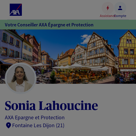
Espace
client
Assistance
Compte
Accéder
Votre Conseiller AXA Épargne et Protection
au
contenu
principal
Accéder
au
pied
de
page
Sonia Lahoucine
AXA Epargne et Protection
Fontaine Les Dijon (21)