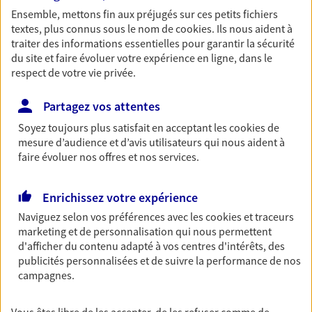
Ensemble, mettons fin aux préjugés sur ces petits fichiers
Découvrir les offres Épargne
textes, plus connus sous le nom de
cookies
. Ils nous aident à
traiter des informations essentielles pour garantir la sécurité
du site et faire évoluer votre expérience en ligne, dans le
Retraite
respect de votre vie privée.
Préparez sereinement ce nouveau chapitre de
votre vie avec les conseils d'un expert. Découvrez
Partagez vos attentes
notre solution PER (Plan Epargne Retraite)
spécialement conçue pour la retraite.
Soyez toujours plus satisfait en acceptant les
cookies
de
mesure d’audience et d’avis utilisateurs qui nous aident à
Découvrir l'offre Retraite
faire évoluer nos offres et nos services.
Enrichissez votre expérience
Prévoyance
Naviguez selon vos préférences avec les
cookies et traceurs
Pour un avenir serein, assurez-vous avec notre
marketing et de personnalisation qui nous permettent
contrat prévoyance. Préservez vos proches en cas
d'afficher du contenu adapté à vos centres d'intérêts, des
d'accident ou de maladie en optant pour les
publicités personnalisées et de suivre la performance de nos
garanties incapacité temporaire totale de travail,
campagnes.
invalidité ou de décès.
Découvrir l'offre Prévoyance
Vous êtes libre de les accepter, de les refuser comme de