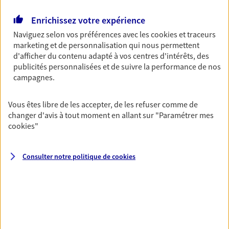
Retraite
Enrichissez votre expérience
Préparez sereinement ce nouveau chapitre de
Naviguez selon vos préférences avec les
cookies et traceurs
votre vie avec les conseils d'un expert. Découvrez
marketing et de personnalisation qui nous permettent
notre solution PER (Plan Epargne Retraite)
d'afficher du contenu adapté à vos centres d'intérêts, des
spécialement conçue pour la retraite.
publicités personnalisées et de suivre la performance de nos
campagnes.
Santé
Vous êtes libre de les accepter, de les refuser comme de
Couvrez vos dépenses de santé ainsi que celles de
changer d'avis à tout moment en allant sur
"Paramétrer mes
votre famille avec la complémentaire santé qui
cookies
"
vous ressemble.
Consulter notre politique de
cookies
Prévoyance
Pour un avenir serein, assurez-vous avec notre
contrat prévoyance. Préservez vos proches en cas
d'accident ou de maladie en optant pour les
garanties incapacité temporaire totale de travail,
invalidité ou de décès.