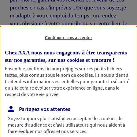
proches en cas d’imprévus... Où que vous soyez, je
m’adapte à votre emploi du temps : un rendez-
vous physique à votre domicile ou sur votre lieu de
travail… Je suis là pour échanger avec vous !
Continuer sans accepter
Chez AXA nous nous engageons à être transparents
sur nos garanties, sur nos
cookies et traceurs
!
Ensemble, mettons fin aux préjugés sur ces petits fichiers
Nos offres phares
textes, plus connus sous le nom de
cookies
. Ils nous aident à
traiter des informations essentielles pour garantir la sécurité
du site et faire évoluer votre expérience en ligne, dans le
respect de votre vie privée.
Épargne
Réalisez vos projets grâce à votre épargne : achat
Partagez vos attentes
immobilier, études des enfants ou voyage autour
Soyez toujours plus satisfait en acceptant les
cookies
de
du monde… Épargnez à votre rythme et
mesure d’audience et d’avis utilisateurs qui nous aident à
simplement, selon votre profil.
faire évoluer nos offres et nos services.