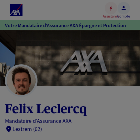
Espace
client
Assistance
Compte
Accéder
Votre Mandataire d'Assurance AXA Épargne et Protection
au
contenu
principal
Accéder
au
pied
de
page
Felix Leclercq
Mandataire d'Assurance AXA
Lestrem (62)