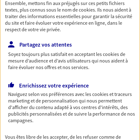
Ensemble, mettons fin aux préjugés sur ces petits fichiers
Découvrir les offres Épargne
textes, plus connus sous le nom de
cookies
. Ils nous aident à
traiter des informations essentielles pour garantir la sécurité
du site et faire évoluer votre expérience en ligne, dans le
Retraite
respect de votre vie privée.
Préparez sereinement ce nouveau chapitre de
votre vie avec les conseils d'un expert. Découvrez
Partagez vos attentes
notre solution PER (Plan Epargne Retraite)
Soyez toujours plus satisfait en acceptant les
cookies
de
spécialement conçue pour la retraite.
mesure d’audience et d’avis utilisateurs qui nous aident à
faire évoluer nos offres et nos services.
Découvrir l'offre Retraite
Enrichissez votre expérience
Prévoyance
Naviguez selon vos préférences avec les
cookies et traceurs
Pour un avenir serein, assurez-vous avec notre
marketing et de personnalisation qui nous permettent
contrat prévoyance. Préservez vos proches en cas
d'afficher du contenu adapté à vos centres d'intérêts, des
d'accident ou de maladie en optant pour les
publicités personnalisées et de suivre la performance de nos
garanties incapacité temporaire totale de travail,
campagnes.
invalidité ou de décès.
Vous êtes libre de les accepter, de les refuser comme de
Découvrir l'offre Prévoyance