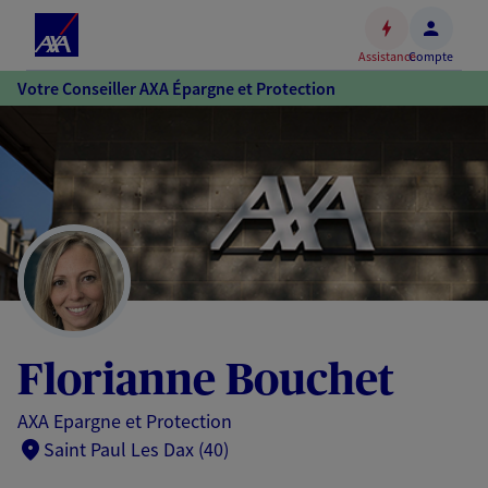
Espace
client
Assistance
Compte
Accéder
Votre Conseiller AXA Épargne et Protection
au
contenu
principal
Accéder
au
pied
de
page
Florianne Bouchet
AXA Epargne et Protection
Saint Paul Les Dax (40)