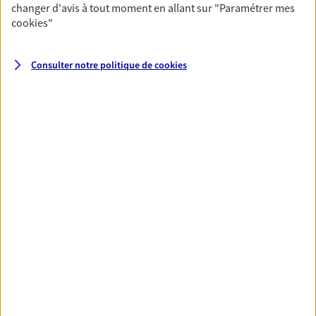
changer d'avis à tout moment en allant sur
"Paramétrer mes
cookies
"
Santé
Couvrez vos dépenses de santé ainsi que celles de
Consulter notre politique de
cookies
votre famille avec la complémentaire santé qui
vous ressemble.
Découvrir l'offre Santé
VOIR TOUTES NOS OFFRES
Nos expertises
Réaliser un bilan social et