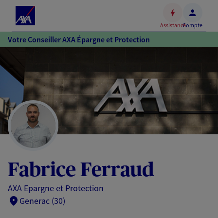
Espace
client
Assistance
Compte
Accéder
Votre Conseiller AXA Épargne et Protection
au
contenu
principal
Accéder
au
pied
de
page
Fabrice Ferraud
AXA Epargne et Protection
Generac (30)