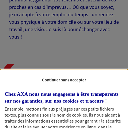
proches en cas d’imprévus… Où que vous soyez,
je m’adapte à votre emploi du temps : un rendez-
vous physique à votre domicile ou sur votre lieu de
travail, une visio. Je suis là pour échanger avec
vous !
Nos offres phares
Continuer sans accepter
Chez AXA nous nous engageons à être transparents
Épargne
sur nos garanties, sur nos
cookies et traceurs
!
Réalisez vos projets grâce à votre épargne : achat
Ensemble, mettons fin aux préjugés sur ces petits fichiers
immobilier, études des enfants ou voyage autour
textes, plus connus sous le nom de
cookies
. Ils nous aident à
du monde… Épargnez à votre rythme et
traiter des informations essentielles pour garantir la sécurité
simplement, selon votre profil.
du site et faire évoluer votre expérience en ligne, dans le