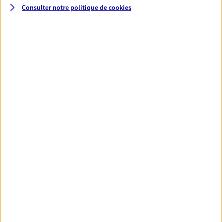
Consulter notre politique de
cookies
Santé
Couvrez vos dépenses de santé ainsi que celles de
votre famille avec la complémentaire santé qui
vous ressemble.
Découvrir l'offre Santé
VOIR TOUTES NOS OFFRES
Nos expertises
Réaliser un bilan social et