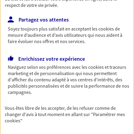
respect de votre vie privée.
Découvrir les offres Épargne
Partagez vos attentes
Retraite
Soyez toujours plus satisfait en acceptant les
cookies
de
mesure d’audience et d’avis utilisateurs qui nous aident à
Préparez sereinement ce nouveau chapitre de
faire évoluer nos offres et nos services.
votre vie avec les conseils d'un expert. Découvrez
notre solution PER (Plan Epargne Retraite)
spécialement conçue pour la retraite.
Enrichissez votre expérience
Découvrir l'offre Retraite
Naviguez selon vos préférences avec les
cookies et traceurs
marketing et de personnalisation qui nous permettent
d'afficher du contenu adapté à vos centres d'intérêts, des
Prévoyance
publicités personnalisées et de suivre la performance de nos
campagnes.
Pour un avenir serein, assurez-vous avec notre
contrat prévoyance. Préservez vos proches en cas
d'accident ou de maladie en optant pour les
Vous êtes libre de les accepter, de les refuser comme de
garanties incapacité temporaire totale de travail,
changer d'avis à tout moment en allant sur
"Paramétrer mes
invalidité ou de décès.
cookies
"
Découvrir l'offre Prévoyance