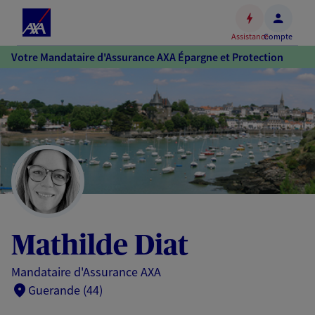
Espace
client
Assistance
Compte
Accéder
Votre Mandataire d'Assurance AXA Épargne et Protection
au
contenu
principal
Accéder
au
pied
de
page
Mathilde Diat
Mandataire d'Assurance AXA
Guerande (44)