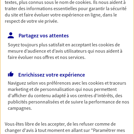
textes, plus connus sous le nom de
cookies
. Ils nous aident à
Retraite
traiter des informations essentielles pour garantir la sécurité
du site et faire évoluer votre expérience en ligne, dans le
Préparez sereinement ce nouveau chapitre de
respect de votre vie privée.
votre vie avec les conseils d'un expert. Découvrez
notre solution PER (Plan Epargne Retraite)
spécialement conçue pour la retraite.
Partagez vos attentes
Soyez toujours plus satisfait en acceptant les
cookies
de
mesure d’audience et d’avis utilisateurs qui nous aident à
Santé
faire évoluer nos offres et nos services.
Couvrez vos dépenses de santé ainsi que celles de
votre famille avec la complémentaire santé qui
Enrichissez votre expérience
vous ressemble.
Naviguez selon vos préférences avec les
cookies et traceurs
marketing et de personnalisation qui nous permettent
Prévoyance
d'afficher du contenu adapté à vos centres d'intérêts, des
publicités personnalisées et de suivre la performance de nos
Pour un avenir serein, assurez-vous avec notre
campagnes.
contrat prévoyance. Préservez vos proches en cas
d'accident ou de maladie en optant pour les
garanties incapacité temporaire totale de travail,
Vous êtes libre de les accepter, de les refuser comme de
invalidité ou de décès.
changer d'avis à tout moment en allant sur
"Paramétrer mes