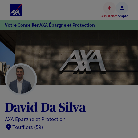
Espace
client
Assistance
Compte
Accéder
Votre Conseiller AXA Épargne et Protection
au
contenu
principal
Accéder
au
pied
de
page
David Da Silva
AXA Epargne et Protection
Toufflers (59)