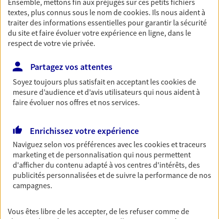
Ensemble, mettons fin aux préjugés sur ces petits fichiers
textes, plus connus sous le nom de
cookies
. Ils nous aident à
Découvrir les offres Épargne
traiter des informations essentielles pour garantir la sécurité
du site et faire évoluer votre expérience en ligne, dans le
respect de votre vie privée.
Retraite
Préparez sereinement ce nouveau chapitre de
Partagez vos attentes
votre vie avec les conseils d'un expert. Découvrez
notre solution PER (Plan Epargne Retraite)
Soyez toujours plus satisfait en acceptant les
cookies
de
spécialement conçue pour la retraite.
mesure d’audience et d’avis utilisateurs qui nous aident à
faire évoluer nos offres et nos services.
Découvrir l'offre Retraite
Enrichissez votre expérience
Prévoyance
Naviguez selon vos préférences avec les
cookies et traceurs
Pour un avenir serein, assurez-vous avec notre
marketing et de personnalisation qui nous permettent
contrat prévoyance. Préservez vos proches en cas
d'afficher du contenu adapté à vos centres d'intérêts, des
d'accident ou de maladie en optant pour les
publicités personnalisées et de suivre la performance de nos
garanties incapacité temporaire totale de travail,
campagnes.
invalidité ou de décès.
Vous êtes libre de les accepter, de les refuser comme de
Découvrir l'offre Prévoyance