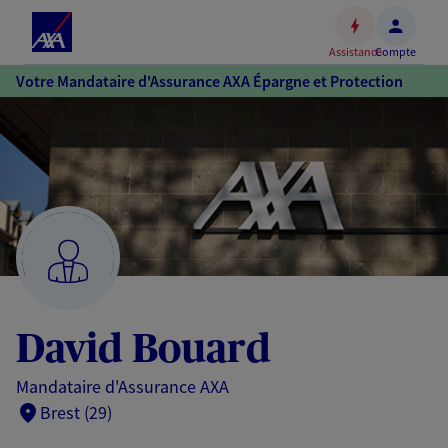
Espace
client
Assistance
Compte
Accéder
Votre Mandataire d'Assurance AXA Épargne et Protection
au
contenu
principal
Accéder
au
pied
de
page
David Bouard
Mandataire d'Assurance AXA
Brest (29)