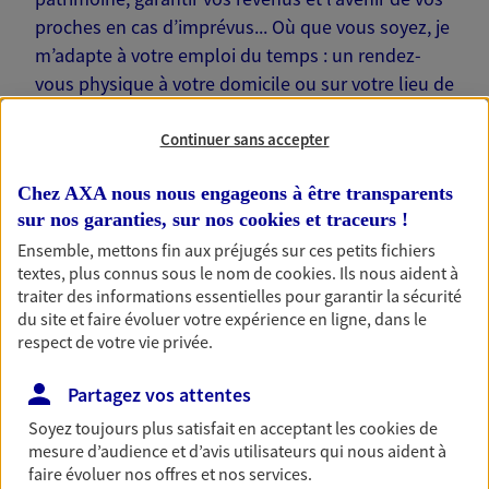
proches en cas d’imprévus... Où que vous soyez, je
m’adapte à votre emploi du temps : un rendez-
vous physique à votre domicile ou sur votre lieu de
travail… Je suis là pour échanger avec vous !
Continuer sans accepter
Chez AXA nous nous engageons à être transparents
sur nos garanties, sur nos
cookies et traceurs
!
Nos offres phares
Ensemble, mettons fin aux préjugés sur ces petits fichiers
textes, plus connus sous le nom de
cookies
. Ils nous aident à
traiter des informations essentielles pour garantir la sécurité
du site et faire évoluer votre expérience en ligne, dans le
respect de votre vie privée.
Épargne
Réalisez vos projets grâce à votre épargne : achat
Partagez vos attentes
immobilier, études des enfants ou voyage autour
du monde… Épargnez à votre rythme et
Soyez toujours plus satisfait en acceptant les
cookies
de
simplement, selon votre profil.
mesure d’audience et d’avis utilisateurs qui nous aident à
faire évoluer nos offres et nos services.