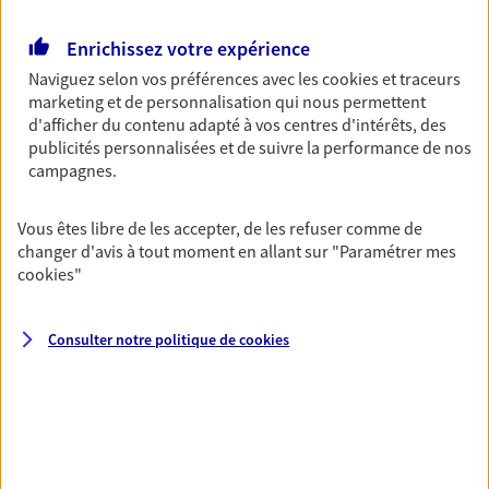
Retraite
Enrichissez votre expérience
Préparez sereinement ce nouveau chapitre de
Naviguez selon vos préférences avec les
cookies et traceurs
votre vie avec les conseils d'un expert. Découvrez
marketing et de personnalisation qui nous permettent
notre solution PER (Plan Epargne Retraite)
d'afficher du contenu adapté à vos centres d'intérêts, des
spécialement conçue pour la retraite.
publicités personnalisées et de suivre la performance de nos
campagnes.
Santé
Couvrez vos dépenses de santé ainsi que celles de
Vous êtes libre de les accepter, de les refuser comme de
votre famille avec la complémentaire santé qui
changer d'avis à tout moment en allant sur
"Paramétrer mes
vous ressemble.
cookies
"
Consulter notre politique de
cookies
Prévoyance
Pour un avenir serein, assurez-vous avec notre
contrat prévoyance. Préservez vos proches en cas
d'accident ou de maladie en optant pour les
garanties incapacité temporaire totale de travail,
invalidité ou de décès.