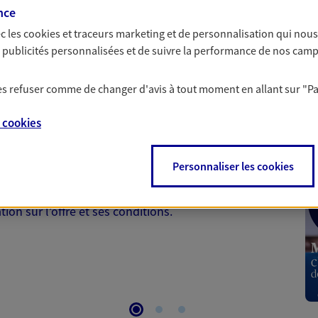
nce
c les
cookies et traceurs
marketing et de personnalisation qui nous
es publicités personnalisées et de suivre la performance de nos cam
 les refuser comme de changer d'avis à tout moment en allant sur
"P
 Santé
e
cookies
 aussi prendre soin de votre santé ? Avec le contrat Ma
Personnaliser les cookies
 votre budget et situation tout en profitant de –10% sur
et plus ; et si vous êtes un travailleur non salarié.
on sur l’offre et ses conditions.