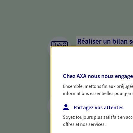
Réaliser un bilan 
de votre situation
Parce qu'avant de définir une 
d'établir un bon diagnosti
Chez AXA nous nous engageon
dresser un bilan complet de 
solide pour vous formuler de
Ensemble, mettons fin aux préjugés 
besoins.
informations essentielles pour garan
Accompagner vos p
Partagez vos attentes
Achat immobilier, installatio
Soyez toujours plus satisfait en ac
de moments de vie qui néces
offres et nos services.
d'assurance et d'épargne. Re
cohérent avec vos besoins.