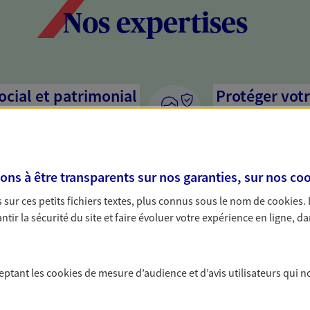
Nos expertises
social et patrimonial
Protéger votr
votre vie pri
stratégie, il est nécessaire
Nous sommes à votre
c, nous vous accompagnons pour
solutions assurantiel
s à être transparents sur nos garanties, sur nos
coo
votre situation. Une analyse
activité, mais aussi l
s conseils cohérents avec vos
interlocuteur pour t
sur ces petits fichiers textes, plus connus sous le nom de
cookies
.
tir la sécurité du site et faire évoluer votre expérience en ligne, da
rojets de vie
n, départ à la retraite… Autant
ceptant les
cookies
de mesure d’audience et d’avis utilisateurs qui n
sitent des solutions
cevez un conseil d'expert