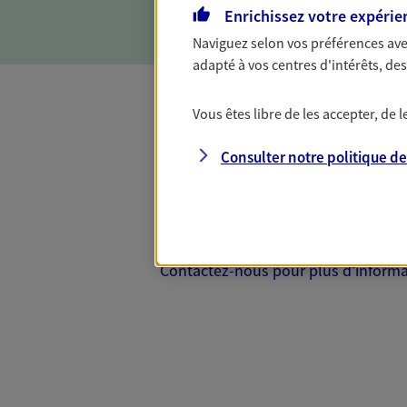
Enrichissez votre expérie
Naviguez selon vos préférences ave
adapté à vos centres d'intérêts, d
Vous êtes libre de les accepter, de
Complémentaire
Consulter notre politique d
Et si préserver votre budget, c’était
Santé d’AXA, adaptez vos garanties à
votre cotisation, si vous avez 60 ans 
Contactez-nous pour plus d’informati