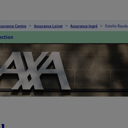
ssurance Centre
Assurance Loiret
Assurance Ingré
Estelle Baud
ection
u