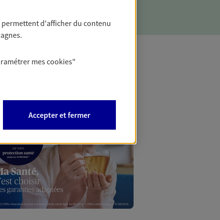
 permettent d'afficher du contenu
pagnes.
aramétrer mes
cookies
"
Mon Offr
Profitez d’une off
Accepter et fermer
nouveaux contrats,
Offre soumise à con
Epargne & Retraite.
PROFITEZ DE L'OFF