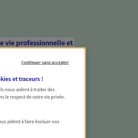
e vie professionnelle et
vée
Continuer sans accepter
 écoute pour vous proposer des
les couvrant les risques liés à votre
kies et traceurs
!
es risques liés à votre vie privée. Un seul
ous vos besoins, ça change tout.
 Ils nous aident à traiter des
ns le respect de votre vie privée.
ous aident à faire évoluer nos