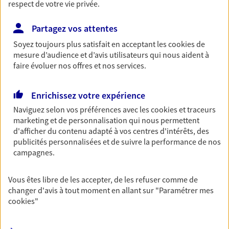
respect de votre vie privée.
Retraite
Préparez sereinement ce nouveau chapitre de
Partagez vos attentes
votre vie avec les conseils d'un expert. Découvrez
Soyez toujours plus satisfait en acceptant les
cookies
de
notre solution PER (Plan Epargne Retraite)
mesure d’audience et d’avis utilisateurs qui nous aident à
spécialement conçue pour la retraite.
faire évoluer nos offres et nos services.
Santé
Enrichissez votre expérience
Couvrez vos dépenses de santé ainsi que celles de
Naviguez selon vos préférences avec les
cookies et traceurs
votre famille avec la complémentaire santé qui
marketing et de personnalisation qui nous permettent
vous ressemble.
d'afficher du contenu adapté à vos centres d'intérêts, des
publicités personnalisées et de suivre la performance de nos
campagnes.
Prévoyance
Pour un avenir serein, assurez-vous avec notre
Vous êtes libre de les accepter, de les refuser comme de
contrat prévoyance. Préservez vos proches en cas
changer d'avis à tout moment en allant sur
"Paramétrer mes
d'accident ou de maladie en optant pour les
cookies
"
garanties incapacité temporaire totale de travail,
invalidité ou de décès.