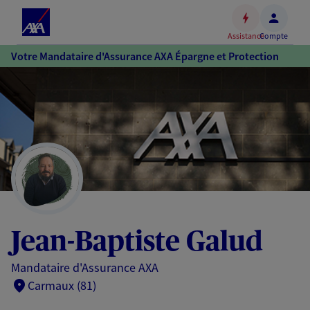
Espace
client
Assistance
Compte
Accéder
Votre Mandataire d'Assurance AXA Épargne et Protection
au
contenu
principal
Accéder
au
pied
de
page
Jean-Baptiste Galud
Mandataire d'Assurance AXA
Carmaux (81)