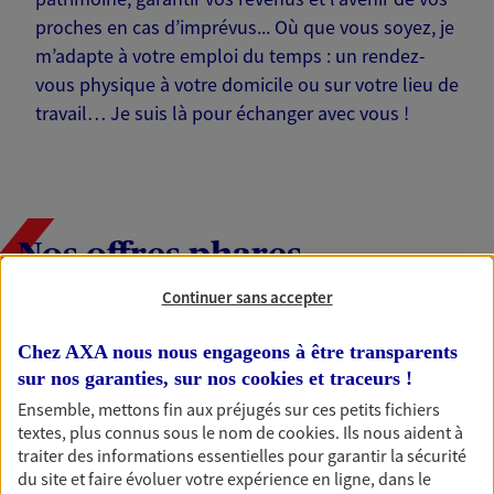
proches en cas d’imprévus... Où que vous soyez, je
m’adapte à votre emploi du temps : un rendez-
vous physique à votre domicile ou sur votre lieu de
travail… Je suis là pour échanger avec vous !
Nos offres phares
Continuer sans accepter
Épargne
Chez AXA nous nous engageons à être transparents
sur nos garanties, sur nos
cookies et traceurs
!
Réalisez vos projets grâce à votre épargne : achat
immobilier, études des enfants ou voyage autour
Ensemble, mettons fin aux préjugés sur ces petits fichiers
du monde… Épargnez à votre rythme et
textes, plus connus sous le nom de
cookies
. Ils nous aident à
simplement, selon votre profil.
traiter des informations essentielles pour garantir la sécurité
du site et faire évoluer votre expérience en ligne, dans le