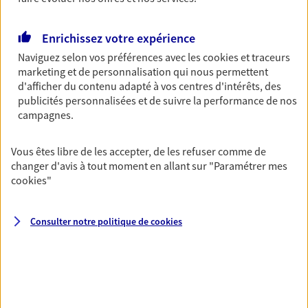
Découvrir les offres Épargne
Enrichissez votre expérience
Naviguez selon vos préférences avec les
cookies et traceurs
Retraite
marketing et de personnalisation qui nous permettent
Préparez sereinement ce nouveau chapitre de
d'afficher du contenu adapté à vos centres d'intérêts, des
votre vie avec les conseils d'un expert. Découvrez
publicités personnalisées et de suivre la performance de nos
notre solution PER (Plan Epargne Retraite)
campagnes.
spécialement conçue pour la retraite.
Vous êtes libre de les accepter, de les refuser comme de
Découvrir l'offre Retraite
changer d'avis à tout moment en allant sur
"Paramétrer mes
cookies
"
Prévoyance
Pour un avenir serein, assurez-vous avec notre
Consulter notre politique de
cookies
contrat prévoyance. Préservez vos proches en cas
d'accident ou de maladie en optant pour les
garanties incapacité temporaire totale de travail,
invalidité ou de décès.
Découvrir l'offre Prévoyance