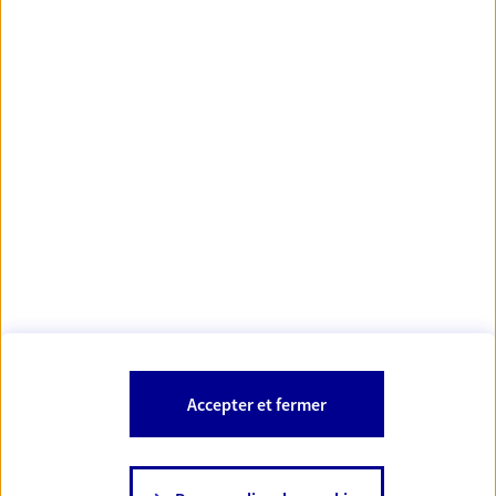
Votre Conseiller Épargne et Protection AXA NOELLA
HAMADENE
31150 Gratentour
Votre conseiller est un salarié d'AXA France Vie et d'AXA France IARD.
Les mentions légales de cette/ces entreprises d'assurance sont
Mentions légales
disponibles dans la rubrique «
» du site.
À PROPOS D'AXA
Accepter et fermer
SITES AXA