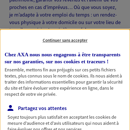
proches en cas d’imprévus… Où que vous soyez,
je m’adapte à votre emploi du temps : un rendez-
vous physique à votre domicile ou sur votre lieu de
travail, une visio. Je suis là pour échanger avec
vous !
Continuer sans accepter
Chez AXA nous nous engageons à être transparents
sur nos garanties, sur nos
cookies et traceurs
!
Ensemble, mettons fin aux préjugés sur ces petits fichiers
Nos offres phares
textes, plus connus sous le nom de
cookies
. Ils nous aident à
traiter des informations essentielles pour garantir la sécurité
du site et faire évoluer votre expérience en ligne, dans le
respect de votre vie privée.
Épargne
Partagez vos attentes
Réalisez vos projets grâce à votre épargne : achat
immobilier, études des enfants ou voyage autour
Soyez toujours plus satisfait en acceptant les
cookies
de
du monde… Épargnez à votre rythme et
mesure d’audience et d’avis utilisateurs qui nous aident à
simplement, selon votre profil.
faire évoluer nos offres et nos services.