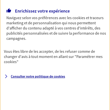
Retraite
Enrichissez votre expérience
Préparez sereinement ce nouveau chapitre de
Naviguez selon vos préférences avec les
cookies et traceurs
votre vie avec les conseils d'un expert. Découvrez
marketing et de personnalisation qui nous permettent
notre solution PER (Plan Epargne Retraite)
d'afficher du contenu adapté à vos centres d'intérêts, des
spécialement conçue pour la retraite.
publicités personnalisées et de suivre la performance de nos
campagnes.
Santé
Couvrez vos dépenses de santé ainsi que celles de
Vous êtes libre de les accepter, de les refuser comme de
votre famille avec la complémentaire santé qui
changer d'avis à tout moment en allant sur
"Paramétrer mes
vous ressemble.
cookies
"
Consulter notre politique de
cookies
Prévoyance
Pour un avenir serein, assurez-vous avec notre
contrat prévoyance. Préservez vos proches en cas
d'accident ou de maladie en optant pour les
garanties incapacité temporaire totale de travail,
invalidité ou de décès.