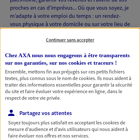
proches en cas d’imprévus... Où que vous soyez, je
m’adapte à votre emploi du temps : un rendez-
vous physique à votre domicile ou sur votre lieu de
travail… Je suis là pour échanger avec vous !
Continuer sans accepter
Chez AXA nous nous engageons à être transparents
sur nos garanties, sur nos
cookies et traceurs
!
Nos offres phares
Ensemble, mettons fin aux préjugés sur ces petits fichiers
textes, plus connus sous le nom de
cookies
. Ils nous aident à
traiter des informations essentielles pour garantir la sécurité
du site et faire évoluer votre expérience en ligne, dans le
respect de votre vie privée.
Épargne
Réalisez vos projets grâce à votre épargne : achat
Partagez vos attentes
immobilier, études des enfants ou voyage autour
du monde… Épargnez à votre rythme et
Soyez toujours plus satisfait en acceptant les
cookies
de
simplement, selon votre profil.
mesure d’audience et d’avis utilisateurs qui nous aident à
faire évoluer nos offres et nos services.