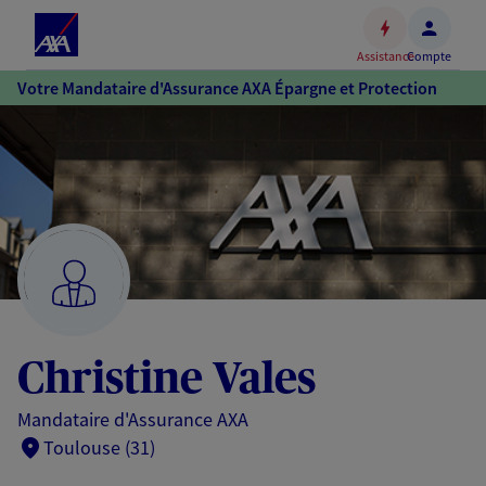
Espace
client
Assistance
Compte
Accéder
Votre Mandataire d'Assurance AXA Épargne et Protection
au
contenu
principal
Accéder
au
pied
de
page
Christine Vales
Mandataire d'Assurance AXA
Toulouse (31)