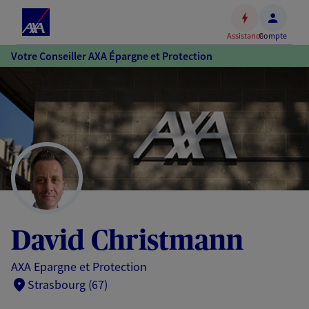
Espace
client
Assistance
Compte
Accéder
Votre Conseiller AXA Épargne et Protection
au
contenu
principal
Accéder
au
pied
de
page
David Christmann
AXA Epargne et Protection
Strasbourg (67)