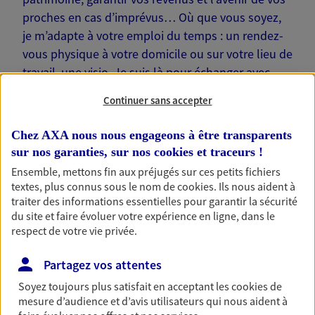
proches en cas d’imprévus… Où que vous soyez,
je m’adapte à votre emploi du temps : un rendez-
vous physique à votre domicile ou sur votre lieu de
travail, une visio. Je suis là pour échanger avec
vous !
Continuer sans accepter
Chez AXA nous nous engageons à être transparents
sur nos garanties, sur nos
cookies et traceurs
!
Ensemble, mettons fin aux préjugés sur ces petits fichiers
Nos offres phares
textes, plus connus sous le nom de
cookies
. Ils nous aident à
traiter des informations essentielles pour garantir la sécurité
du site et faire évoluer votre expérience en ligne, dans le
respect de votre vie privée.
Épargne
Réalisez vos projets grâce à votre épargne : achat
Partagez vos attentes
immobilier, études des enfants ou voyage autour
Soyez toujours plus satisfait en acceptant les
cookies
de
du monde… Épargnez à votre rythme et
mesure d’audience et d’avis utilisateurs qui nous aident à
simplement, selon votre profil.