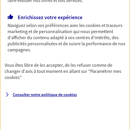
faire évoluer nos offres et nos services.
Découvrir les offres Épargne
Enrichissez votre expérience
Naviguez selon vos préférences avec les
cookies et traceurs
Retraite
marketing et de personnalisation qui nous permettent
Préparez sereinement ce nouveau chapitre de
d'afficher du contenu adapté à vos centres d'intérêts, des
votre vie avec les conseils d'un expert. Découvrez
publicités personnalisées et de suivre la performance de nos
notre solution PER (Plan Epargne Retraite)
campagnes.
spécialement conçue pour la retraite.
Découvrir l'offre Retraite
Vous êtes libre de les accepter, de les refuser comme de
changer d'avis à tout moment en allant sur
"Paramétrer mes
cookies
"
Prévoyance
Pour un avenir serein, assurez-vous avec notre
Consulter notre politique de
cookies
contrat prévoyance. Préservez vos proches en cas
d'accident ou de maladie en optant pour les
garanties incapacité temporaire totale de travail,
invalidité ou de décès.
Découvrir l'offre Prévoyance