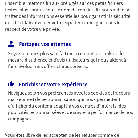
Ensemble, mettons fin aux préjugés sur ces petits fichiers
Découvrir les offres Épargne
textes, plus connus sous le nom de
cookies
. Ils nous aident à
traiter des informations essentielles pour garantir la sécurité
du site et faire évoluer votre expérience en ligne, dans le
Retraite
respect de votre vie privée.
Préparez sereinement ce nouveau chapitre de
votre vie avec les conseils d'un expert. Découvrez
Partagez vos attentes
notre solution PER (Plan Epargne Retraite)
Soyez toujours plus satisfait en acceptant les
cookies
de
spécialement conçue pour la retraite.
mesure d’audience et d’avis utilisateurs qui nous aident à
faire évoluer nos offres et nos services.
Découvrir l'offre Retraite
Enrichissez votre expérience
Prévoyance
Naviguez selon vos préférences avec les
cookies et traceurs
Pour un avenir serein, assurez-vous avec notre
marketing et de personnalisation qui nous permettent
contrat prévoyance. Préservez vos proches en cas
d'afficher du contenu adapté à vos centres d'intérêts, des
d'accident ou de maladie en optant pour les
publicités personnalisées et de suivre la performance de nos
garanties incapacité temporaire totale de travail,
campagnes.
invalidité ou de décès.
Vous êtes libre de les accepter, de les refuser comme de
Découvrir l'offre Prévoyance