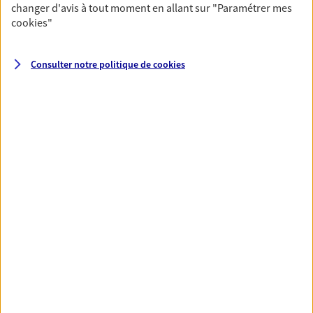
changer d'avis à tout moment en allant sur
"Paramétrer mes
cookies
"
Santé
Couvrez vos dépenses de santé ainsi que celles de
Consulter notre politique de
cookies
votre famille avec la complémentaire santé qui
vous ressemble.
Découvrir l'offre Santé
VOIR TOUTES NOS OFFRES
Nos expertises
Réaliser un bilan social et