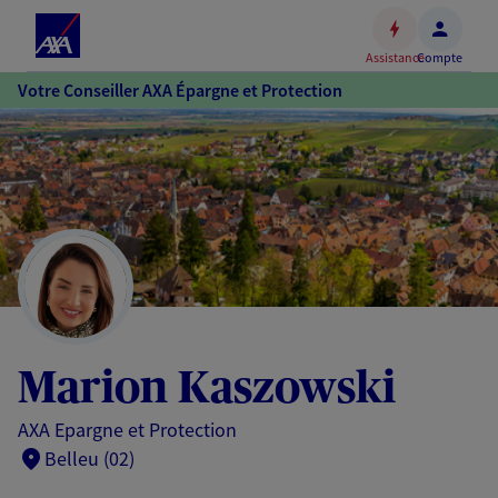
Espace
client
Assistance
Compte
Accéder
Votre Conseiller AXA Épargne et Protection
au
contenu
principal
Accéder
au
pied
de
page
Marion Kaszowski
AXA Epargne et Protection
Belleu (02)