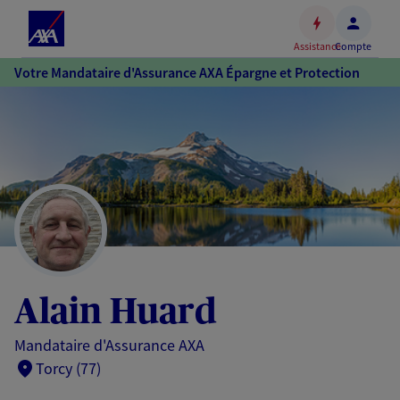
Espace
client
Assistance
Compte
Accéder
Votre Mandataire d'Assurance AXA Épargne et Protection
au
contenu
principal
Accéder
au
pied
de
page
Alain Huard
Mandataire d'Assurance AXA
Torcy (77)