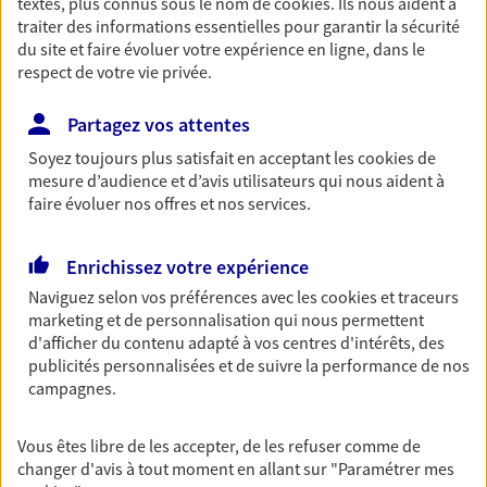
textes, plus connus sous le nom de
cookies
. Ils nous aident à
traiter des informations essentielles pour garantir la sécurité
Retraite
du site et faire évoluer votre expérience en ligne, dans le
Préparez sereinement ce nouveau chapitre de
respect de votre vie privée.
votre vie avec les conseils d'un expert. Découvrez
notre solution PER (Plan Epargne Retraite)
Partagez vos attentes
spécialement conçue pour la retraite.
Soyez toujours plus satisfait en acceptant les
cookies
de
mesure d’audience et d’avis utilisateurs qui nous aident à
Santé
faire évoluer nos offres et nos services.
Couvrez vos dépenses de santé ainsi que celles de
votre famille avec la complémentaire santé qui
Enrichissez votre expérience
vous ressemble.
Naviguez selon vos préférences avec les
cookies et traceurs
marketing et de personnalisation qui nous permettent
Prévoyance
d'afficher du contenu adapté à vos centres d'intérêts, des
publicités personnalisées et de suivre la performance de nos
Pour un avenir serein, assurez-vous avec notre
campagnes.
contrat prévoyance. Préservez vos proches en cas
d'accident ou de maladie en optant pour les
garanties incapacité temporaire totale de travail,
Vous êtes libre de les accepter, de les refuser comme de
invalidité ou de décès.
changer d'avis à tout moment en allant sur
"Paramétrer mes