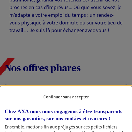
proches en cas d’imprévus... Où que vous soyez, je
m’adapte à votre emploi du temps : un rendez-
vous physique à votre domicile ou sur votre lieu de
travail… Je suis là pour échanger avec vous !
Nos offres phares
Épargne
Continuer sans accepter
Réalisez vos projets grâce à votre épargne : achat
immobilier, études des enfants ou voyage autour
Chez AXA nous nous engageons à être transparents
du monde… Épargnez à votre rythme et
sur nos garanties, sur nos
cookies et traceurs
!
simplement, selon votre profil.
Ensemble, mettons fin aux préjugés sur ces petits fichiers