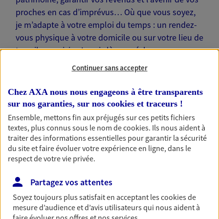
proches en cas d’imprévus… Où que vous soyez,
je m’adapte à votre emploi du temps : un rendez-
vous physique à votre domicile ou sur votre lieu de
travail, une visio. Je suis là pour échanger avec
vous !
Continuer sans accepter
Chez AXA nous nous engageons à être transparents
sur nos garanties, sur nos
cookies et traceurs
!
Ensemble, mettons fin aux préjugés sur ces petits fichiers
Nos offres phares
textes, plus connus sous le nom de
cookies
. Ils nous aident à
traiter des informations essentielles pour garantir la sécurité
du site et faire évoluer votre expérience en ligne, dans le
respect de votre vie privée.
Épargne
Partagez vos attentes
Réalisez vos projets grâce à votre épargne : achat
immobilier, études des enfants ou voyage autour
Soyez toujours plus satisfait en acceptant les
cookies
de
du monde… Épargnez à votre rythme et
mesure d’audience et d’avis utilisateurs qui nous aident à
simplement, selon votre profil.
faire évoluer nos offres et nos services.