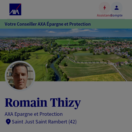
Espace
client
Assistance
Compte
Accéder
Votre Conseiller AXA Épargne et Protection
au
contenu
principal
Accéder
au
pied
de
page
Romain Thizy
AXA Epargne et Protection
Saint Just Saint Rambert (42)