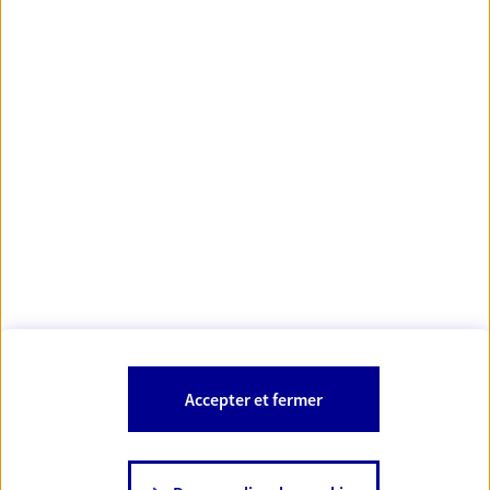
Votre Conseiller Épargne et Protection AXA ROMAIN
THIZY
42170 Saint Just Saint Rambert
Votre conseiller est un salarié d'AXA France Vie et d'AXA France IARD.
Les mentions légales de cette/ces entreprises d'assurance sont
Mentions légales
disponibles dans la rubrique «
» du site.
À PROPOS D'AXA
Accepter et fermer
SITES AXA