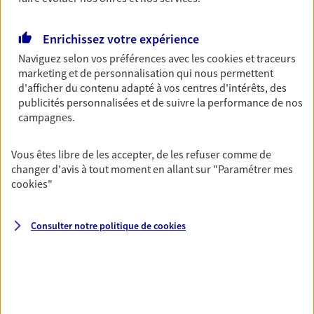
Découvrir les offres Épargne
Enrichissez votre expérience
Naviguez selon vos préférences avec les
cookies et traceurs
Retraite
marketing et de personnalisation qui nous permettent
Préparez sereinement ce nouveau chapitre de
d'afficher du contenu adapté à vos centres d'intérêts, des
votre vie avec les conseils d'un expert. Découvrez
publicités personnalisées et de suivre la performance de nos
notre solution PER (Plan Epargne Retraite)
campagnes.
spécialement conçue pour la retraite.
Vous êtes libre de les accepter, de les refuser comme de
Découvrir l'offre Retraite
changer d'avis à tout moment en allant sur
"Paramétrer mes
cookies
"
Prévoyance
Pour un avenir serein, assurez-vous avec notre
Consulter notre politique de
cookies
contrat prévoyance. Préservez vos proches en cas
d'accident ou de maladie en optant pour les
garanties incapacité temporaire totale de travail,
invalidité ou de décès.
Découvrir l'offre Prévoyance