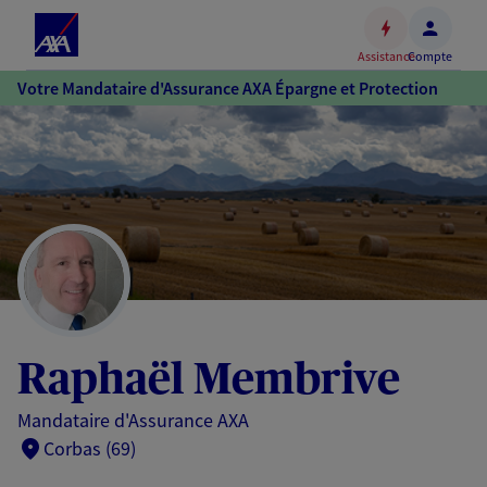
Espace
client
Assistance
Compte
Accéder
Votre Mandataire d'Assurance AXA Épargne et Protection
au
contenu
principal
Accéder
au
pied
de
page
Raphaël Membrive
Mandataire d'Assurance AXA
Corbas (69)