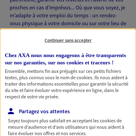
proches en cas d’imprévus... Où que vous soyez, je
m’adapte à votre emploi du temps : un rendez-
vous physique à votre domicile ou sur votre lieu de
travail… Je suis là pour échanger avec vous !
Continuer sans accepter
Chez AXA nous nous engageons à être transparents
sur nos garanties, sur nos
cookies et traceurs
!
Nos offres phares
Ensemble, mettons fin aux préjugés sur ces petits fichiers
textes, plus connus sous le nom de
cookies
. Ils nous aident à
traiter des informations essentielles pour garantir la sécurité
du site et faire évoluer votre expérience en ligne, dans le
Épargne
respect de votre vie privée.
Réalisez vos projets grâce à votre épargne : achat
Partagez vos attentes
immobilier, études des enfants ou voyage autour
du monde… Épargnez à votre rythme et
Soyez toujours plus satisfait en acceptant les
cookies
de
simplement, selon votre profil.
mesure d’audience et d’avis utilisateurs qui nous aident à
faire évoluer nos offres et nos services.