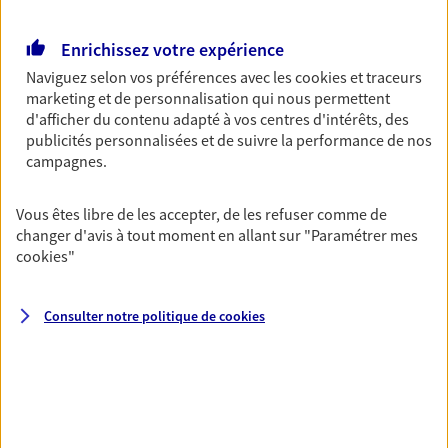
Retraite
Enrichissez votre expérience
Préparez sereinement ce nouveau chapitre de
votre vie avec les conseils d'un expert. Découvrez
Naviguez selon vos préférences avec les
cookies et traceurs
notre solution PER (Plan Epargne Retraite)
marketing et de personnalisation qui nous permettent
spécialement conçue pour la retraite.
d'afficher du contenu adapté à vos centres d'intérêts, des
publicités personnalisées et de suivre la performance de nos
campagnes.
Santé
Couvrez vos dépenses de santé ainsi que celles de
Vous êtes libre de les accepter, de les refuser comme de
votre famille avec la complémentaire santé qui
changer d'avis à tout moment en allant sur
"Paramétrer mes
vous ressemble.
cookies
"
Prévoyance
Consulter notre politique de
cookies
Pour un avenir serein, assurez-vous avec notre
contrat prévoyance. Préservez vos proches en cas
d'accident ou de maladie en optant pour les
garanties incapacité temporaire totale de travail,
invalidité ou de décès.