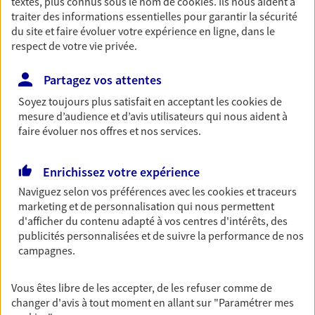
textes, plus connus sous le nom de
cookies
. Ils nous aident à
traiter des informations essentielles pour garantir la sécurité
Retraite
du site et faire évoluer votre expérience en ligne, dans le
Préparez sereinement ce nouveau chapitre de
respect de votre vie privée.
votre vie avec les conseils d'un expert. Découvrez
notre solution PER (Plan Epargne Retraite)
Partagez vos attentes
spécialement conçue pour la retraite.
Soyez toujours plus satisfait en acceptant les
cookies
de
mesure d’audience et d’avis utilisateurs qui nous aident à
Santé
faire évoluer nos offres et nos services.
Couvrez vos dépenses de santé ainsi que celles de
votre famille avec la complémentaire santé qui
Enrichissez votre expérience
vous ressemble.
Naviguez selon vos préférences avec les
cookies et traceurs
marketing et de personnalisation qui nous permettent
Prévoyance
d'afficher du contenu adapté à vos centres d'intérêts, des
publicités personnalisées et de suivre la performance de nos
Pour un avenir serein, assurez-vous avec notre
campagnes.
contrat prévoyance. Préservez vos proches en cas
d'accident ou de maladie en optant pour les
garanties incapacité temporaire totale de travail,
Vous êtes libre de les accepter, de les refuser comme de
invalidité ou de décès.
changer d'avis à tout moment en allant sur
"Paramétrer mes