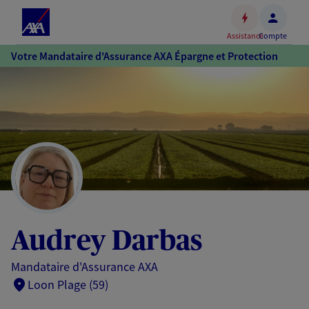
Espace
client
Assistance
Compte
Accéder
Votre Mandataire d'Assurance AXA Épargne et Protection
au
contenu
principal
Accéder
au
pied
de
page
Audrey Darbas
Mandataire d'Assurance AXA
Loon Plage (59)