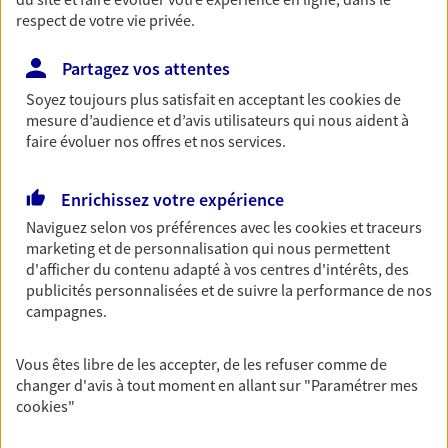
respect de votre vie privée.
Découvrir les offres Épargne
Partagez vos attentes
Retraite
Soyez toujours plus satisfait en acceptant les
cookies
de
Préparez sereinement ce nouveau chapitre de
mesure d’audience et d’avis utilisateurs qui nous aident à
votre vie avec les conseils d'un expert. Découvrez
faire évoluer nos offres et nos services.
notre solution PER (Plan Epargne Retraite)
spécialement conçue pour la retraite.
Enrichissez votre expérience
Découvrir l'offre Retraite
Naviguez selon vos préférences avec les
cookies et traceurs
marketing et de personnalisation qui nous permettent
d'afficher du contenu adapté à vos centres d'intérêts, des
Prévoyance
publicités personnalisées et de suivre la performance de nos
campagnes.
Pour un avenir serein, assurez-vous avec notre
contrat prévoyance. Préservez vos proches en cas
d'accident ou de maladie en optant pour les
Vous êtes libre de les accepter, de les refuser comme de
garanties incapacité temporaire totale de travail,
changer d'avis à tout moment en allant sur
"Paramétrer mes
invalidité ou de décès.
cookies
"
Découvrir l'offre Prévoyance