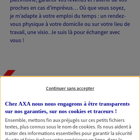
proches en cas d’imprévus… Où que vous soyez,
je m’adapte à votre emploi du temps : un rendez-
vous physique à votre domicile ou sur votre lieu de
travail, une visio. Je suis là pour échanger avec
vous !
Nos offres phares
Continuer sans accepter
Chez AXA nous nous engageons à être transparents
Épargne
sur nos garanties, sur nos
cookies et traceurs
!
Réalisez vos projets grâce à votre épargne : achat
Ensemble, mettons fin aux préjugés sur ces petits fichiers
immobilier, études des enfants ou voyage autour
textes, plus connus sous le nom de
cookies
. Ils nous aident à
du monde… Épargnez à votre rythme et
traiter des informations essentielles pour garantir la sécurité
simplement, selon votre profil.
du site et faire évoluer votre expérience en ligne, dans le