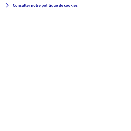
Consulter notre politique de
cookies
Santé
Couvrez vos dépenses de santé ainsi que celles de
votre famille avec la complémentaire santé qui
vous ressemble.
Découvrir l'offre Santé
VOIR TOUTES NOS OFFRES
Nos expertises
Réaliser un bilan social et