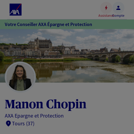
Espace
client
Assistance
Compte
Accéder
Votre Conseiller AXA Épargne et Protection
au
contenu
principal
Accéder
au
pied
de
page
Manon Chopin
AXA Epargne et Protection
Tours (37)