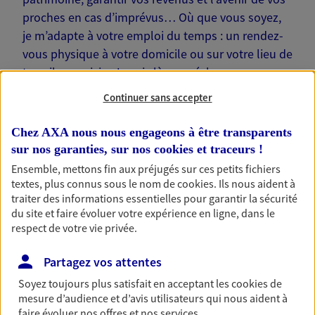
proches en cas d’imprévus… Où que vous soyez,
je m’adapte à votre emploi du temps : un rendez-
vous physique à votre domicile ou sur votre lieu de
travail, une visio. Je suis là pour échanger avec
vous !
Continuer sans accepter
Chez AXA nous nous engageons à être transparents
sur nos garanties, sur nos
cookies et traceurs
!
Ensemble, mettons fin aux préjugés sur ces petits fichiers
Nos offres phares
textes, plus connus sous le nom de
cookies
. Ils nous aident à
traiter des informations essentielles pour garantir la sécurité
du site et faire évoluer votre expérience en ligne, dans le
respect de votre vie privée.
Épargne
Partagez vos attentes
Réalisez vos projets grâce à votre épargne : achat
immobilier, études des enfants ou voyage autour
Soyez toujours plus satisfait en acceptant les
cookies
de
du monde… Épargnez à votre rythme et
mesure d’audience et d’avis utilisateurs qui nous aident à
simplement, selon votre profil.
faire évoluer nos offres et nos services.