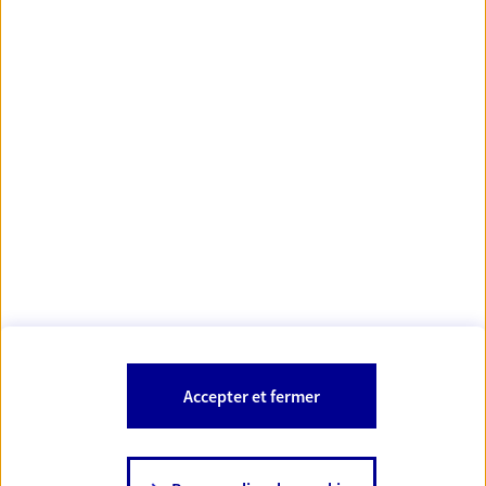
Votre Conseiller Épargne et Protection AXA
VALENTINE ROGER
11800 Trebes
Votre conseiller est un salarié d'AXA France Vie et d'AXA France IARD.
Les mentions légales de cette/ces entreprises d'assurance sont
Mentions légales
disponibles dans la rubrique «
» du site.
À PROPOS D'AXA
Accepter et fermer
SITES AXA