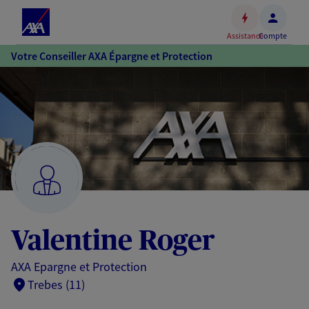
Espace
client
Assistance
Compte
Accéder
Votre Conseiller AXA Épargne et Protection
au
contenu
principal
Accéder
au
pied
de
page
Valentine Roger
AXA Epargne et Protection
Trebes (11)