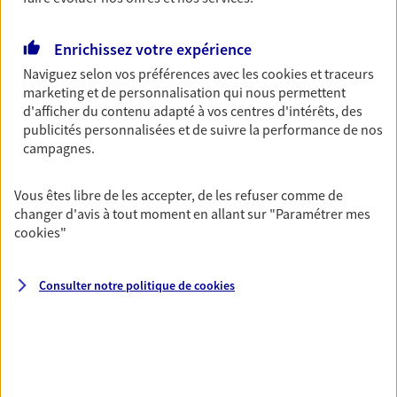
Découvrir les offres Épargne
Enrichissez votre expérience
Naviguez selon vos préférences avec les
cookies et traceurs
Retraite
marketing et de personnalisation qui nous permettent
Préparez sereinement ce nouveau chapitre de
d'afficher du contenu adapté à vos centres d'intérêts, des
votre vie avec les conseils d'un expert. Découvrez
publicités personnalisées et de suivre la performance de nos
notre solution PER (Plan Epargne Retraite)
campagnes.
spécialement conçue pour la retraite.
Vous êtes libre de les accepter, de les refuser comme de
Découvrir l'offre Retraite
changer d'avis à tout moment en allant sur
"Paramétrer mes
cookies
"
Prévoyance
Pour un avenir serein, assurez-vous avec notre
Consulter notre politique de
cookies
contrat prévoyance. Préservez vos proches en cas
d'accident ou de maladie en optant pour les
garanties incapacité temporaire totale de travail,
invalidité ou de décès.
Découvrir l'offre Prévoyance