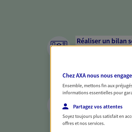
Réaliser un bilan 
de votre situation
Parce qu'avant de définir une 
d'établir un bon diagnosti
Chez AXA nous nous engageon
dresser un bilan complet de 
solide pour vous formuler de
Ensemble, mettons fin aux préjugés 
besoins.
informations essentielles pour garan
Vous protéger et 
face aux aléas de l
Partagez vos attentes
Soyez toujours plus satisfait en ac
Avec nos solutions de prévo
offres et nos services.
et protégez vos proches en ca