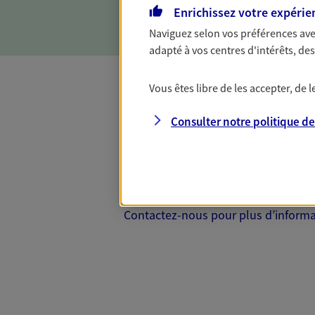
d'incapacité ou de décès.
Enrichissez votre expérie
Naviguez selon vos préférences ave
adapté à vos centres d'intérêts, d
Vous êtes libre de les accepter, de
Complémentaire
Consulter notre politique d
Et si préserver votre budget, c’était
Santé d’AXA, adaptez vos garanties à
votre cotisation, si vous avez 60 ans 
Contactez-nous pour plus d’informati