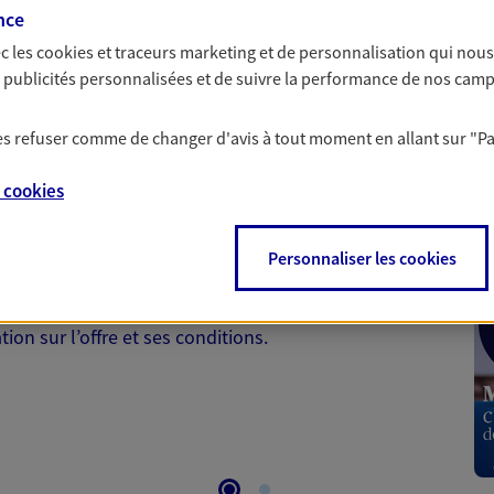
nce
c les
cookies et traceurs
marketing et de personnalisation qui nous
es publicités personnalisées et de suivre la performance de nos cam
 les refuser comme de changer d'avis à tout moment en allant sur
"P
 Santé
e
cookies
 aussi prendre soin de votre santé ? Avec le contrat Ma
Personnaliser les cookies
 votre budget et situation tout en profitant de –10% sur
et plus ; et si vous êtes un travailleur non salarié.
on sur l’offre et ses conditions.