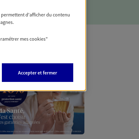
 permettent d'afficher du contenu
pagnes.
aramétrer mes
cookies
"
Mon Offr
Profitez d’une off
Accepter et fermer
nouveaux contrats,
Offre soumise à con
Epargne & Retraite.
PROFITEZ DE L'OFF