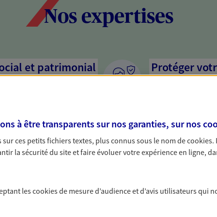
Nos expertises
social et patrimonial
Protéger votr
votre vie pri
stratégie, il est nécessaire
Nous sommes à votre
c, nous vous accompagnons pour
solutions assurantiel
s à être transparents sur nos garanties, sur nos
coo
votre situation. Une analyse
activité, mais aussi l
s conseils cohérents avec vos
interlocuteur pour t
sur ces petits fichiers textes, plus connus sous le nom de
cookies
.
tir la sécurité du site et faire évoluer votre expérience en ligne, da
protéger vos proches
Accompagner 
a vie
Nous bâtissons avec 
ceptant les
cookies
de mesure d’audience et d’avis utilisateurs qui n
activité, et vous pro
yance, sécurisez vos ressources
affecter personnelle
s d'accident, d'invalidité,