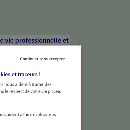
e vie professionnelle et
vée
Continuer sans accepter
 écoute pour vous proposer des
les couvrant les risques liés à votre
kies et traceurs
!
es risques liés à votre vie privée. Un seul
ous vos besoins, ça change tout.
 Ils nous aident à traiter des
ns le respect de votre vie privée.
les professionnels
vous des solutions pour protéger votre
ous aident à faire évoluer nos
téger contre les aléas qui peuvent vous
ment.