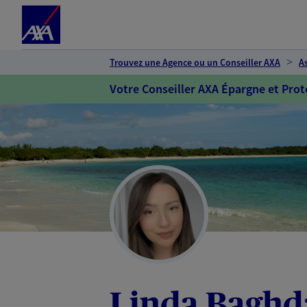
Espace client
Accéder au contenu principal
Accéder au pied de page
Trouvez une Agence ou un Conseiller AXA
A
Votre Conseiller AXA Épargne et Prot
Linda Baghd