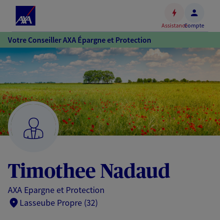
Espace
client
Assistance
Compte
Accéder
Votre Conseiller AXA Épargne et Protection
au
contenu
principal
Accéder
au
pied
de
page
Timothee Nadaud
AXA Epargne et Protection
Lasseube Propre (32)