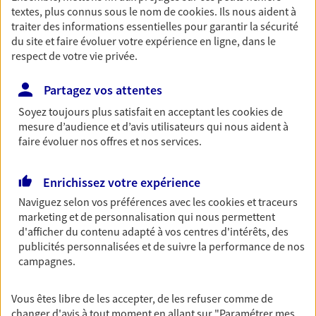
textes, plus connus sous le nom de
cookies
. Ils nous aident à
Découvrir les offres Épargne
traiter des informations essentielles pour garantir la sécurité
du site et faire évoluer votre expérience en ligne, dans le
respect de votre vie privée.
Retraite
Préparez sereinement ce nouveau chapitre de
Partagez vos attentes
votre vie avec les conseils d'un expert. Découvrez
Soyez toujours plus satisfait en acceptant les
cookies
de
notre solution PER (Plan Epargne Retraite)
mesure d’audience et d’avis utilisateurs qui nous aident à
spécialement conçue pour la retraite.
faire évoluer nos offres et nos services.
Découvrir l'offre Retraite
Enrichissez votre expérience
Prévoyance
Naviguez selon vos préférences avec les
cookies et traceurs
marketing et de personnalisation qui nous permettent
Pour un avenir serein, assurez-vous avec notre
d'afficher du contenu adapté à vos centres d'intérêts, des
contrat prévoyance. Préservez vos proches en cas
publicités personnalisées et de suivre la performance de nos
d'accident ou de maladie en optant pour les
campagnes.
garanties incapacité temporaire totale de travail,
invalidité ou de décès.
Vous êtes libre de les accepter, de les refuser comme de
Découvrir l'offre Prévoyance
changer d'avis à tout moment en allant sur
"Paramétrer mes