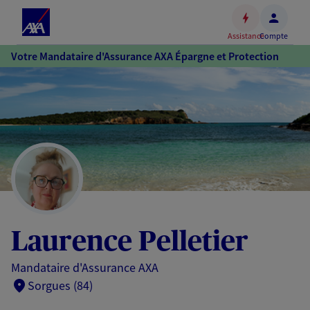
Espace
client
Assistance
Compte
Accéder
Votre Mandataire d'Assurance AXA Épargne et Protection
au
contenu
principal
Accéder
au
pied
de
page
Laurence Pelletier
Mandataire d'Assurance AXA
Sorgues (84)