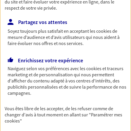
du site et faire évoluer votre expérience en ligne, dans le
Retraite
respect de votre vie privée.
Préparez sereinement ce nouveau chapitre de
votre vie avec les conseils d'un expert. Découvrez
Partagez vos attentes
notre solution PER (Plan Epargne Retraite)
Soyez toujours plus satisfait en acceptant les
cookies
de
spécialement conçue pour la retraite.
mesure d’audience et d’avis utilisateurs qui nous aident à
faire évoluer nos offres et nos services.
Santé
Enrichissez votre expérience
Couvrez vos dépenses de santé ainsi que celles de
votre famille avec la complémentaire santé qui
Naviguez selon vos préférences avec les
cookies et traceurs
vous ressemble.
marketing et de personnalisation qui nous permettent
d'afficher du contenu adapté à vos centres d'intérêts, des
publicités personnalisées et de suivre la performance de nos
Prévoyance
campagnes.
Pour un avenir serein, assurez-vous avec notre
contrat prévoyance. Préservez vos proches en cas
Vous êtes libre de les accepter, de les refuser comme de
d'accident ou de maladie en optant pour les
changer d'avis à tout moment en allant sur
"Paramétrer mes
garanties incapacité temporaire totale de travail,
cookies
"
invalidité ou de décès.