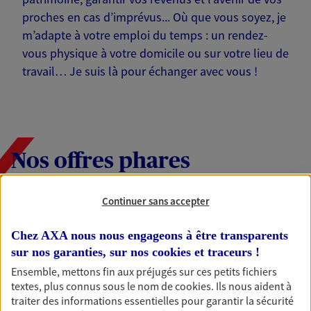
proches en cas d’imprévus... Où que vous soyez, je
m’adapte à votre emploi du temps : un rendez-
vous physique à votre domicile ou sur votre lieu de
travail… Je suis là pour échanger avec vous !
Nos offres phares
Continuer sans accepter
Épargne
Chez AXA nous nous engageons à être transparents
Réalisez vos projets grâce à votre épargne : achat
sur nos garanties, sur nos
cookies et traceurs
!
immobilier, études des enfants ou voyage autour
du monde… Épargnez à votre rythme et
Ensemble, mettons fin aux préjugés sur ces petits fichiers
simplement, selon votre profil.
textes, plus connus sous le nom de
cookies
. Ils nous aident à
traiter des informations essentielles pour garantir la sécurité