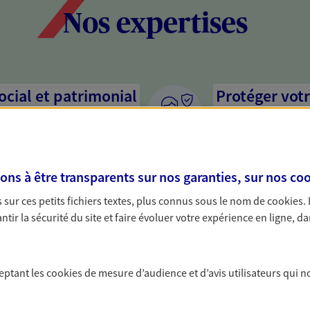
Nos expertises
social et patrimonial
Protéger votr
votre vie pri
stratégie, il est nécessaire
Nous sommes à votre
c, nous vous accompagnons pour
solutions assurantiel
s à être transparents sur nos garanties, sur nos
coo
votre situation. Une analyse
activité, mais aussi l
s conseils cohérents avec vos
interlocuteur pour t
sur ces petits fichiers textes, plus connus sous le nom de
cookies
.
tir la sécurité du site et faire évoluer votre expérience en ligne, da
on de votre
Accompagner 
Nous bâtissons avec 
ceptant les
cookies
de mesure d’audience et d’avis utilisateurs qui n
activité, et vous pro
rimoine avec nos solutions pour
affecter personnelle
 protéger vos actifs.