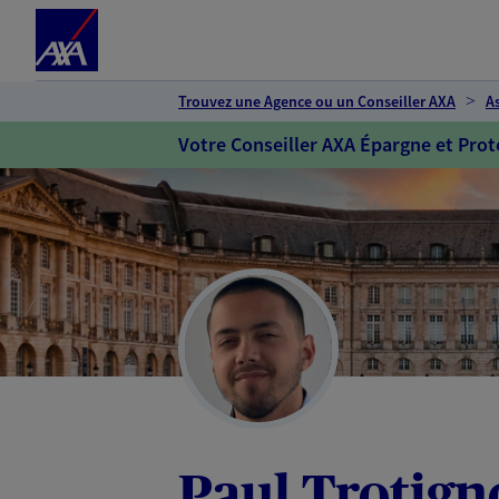
Espace client
Accéder au contenu principal
Accéder au pied de page
Trouvez une Agence ou un Conseiller AXA
A
Votre Conseiller AXA Épargne et Prot
Paul Trotign