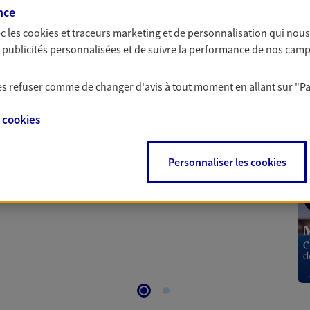
nce
c les
cookies et traceurs
marketing et de personnalisation qui nous
es publicités personnalisées et de suivre la performance de nos cam
 les refuser comme de changer d'avis à tout moment en allant sur
"P
 Santé
e
cookies
 aussi prendre soin de votre santé ? Avec le contrat Ma
 votre budget et situation tout en profitant de –10% sur
Personnaliser les cookies
et plus ; et si vous êtes un travailleur non salarié.
on sur l’offre et ses conditions.