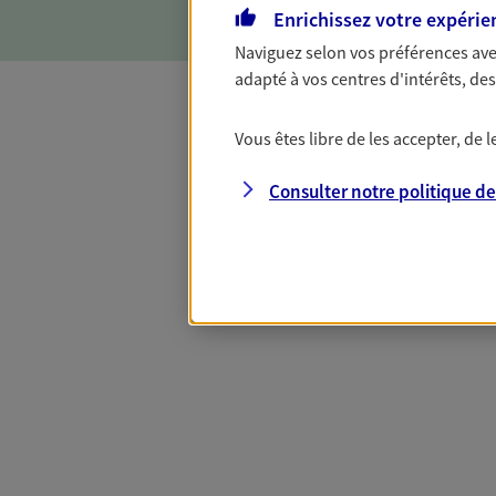
Enrichissez votre expérie
Naviguez selon vos préférences ave
adapté à vos centres d'intérêts, d
Vous êtes libre de les accepter, de
Complémentaire
Consulter notre politique d
Et si préserver votre budget, c’était
Santé d’AXA, adaptez vos garanties à
votre cotisation, si vous avez 60 ans 
Contactez-nous pour plus d’informati