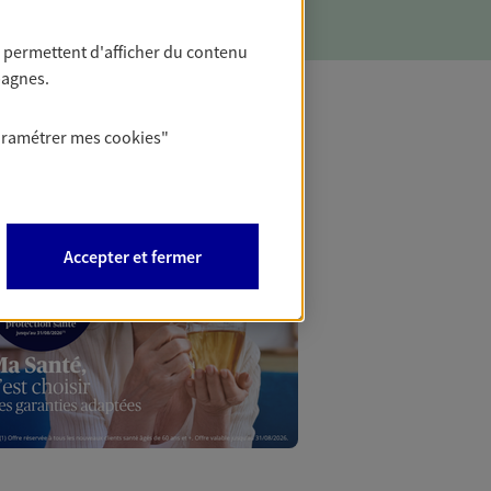
 permettent d'afficher du contenu
pagnes.
aramétrer mes
cookies
"
Mon Offr
Profitez d’une off
nouveaux contrats,
Accepter et fermer
Offre soumise à con
Epargne & Retraite.
PROFITEZ DE L'OFF