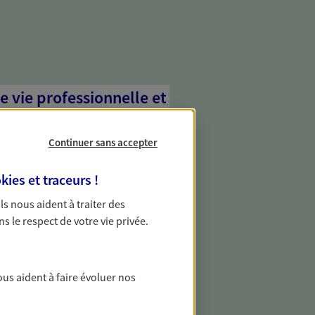
e vie professionnelle et
vée
Continuer sans accepter
 écoute pour vous proposer des
les couvrant les risques liés à votre
kies et traceurs
!
es risques liés à votre vie privée. Un seul
ous vos besoins, ça change tout.
 Ils nous aident à traiter des
ns le respect de votre vie privée.
les professionnels
vous des solutions pour protéger votre
ous aident à faire évoluer nos
téger contre les aléas qui peuvent vous
ment.