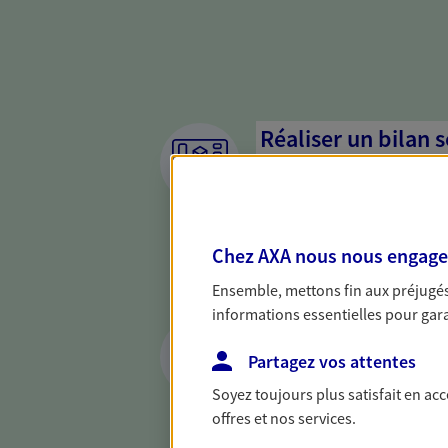
Réaliser un bilan 
de votre situation
Parce qu'avant de définir une 
d'établir un bon diagnosti
Chez AXA nous nous engageon
dresser un bilan complet de 
solide pour vous formuler de
Ensemble, mettons fin aux préjugés 
besoins.
informations essentielles pour garan
Optimiser la gesti
patrimoine
Partagez vos attentes
Soyez toujours plus satisfait en ac
Gérez et optimisez votre pat
offres et nos services.
diversifier vos placements et