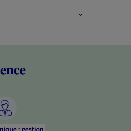
rence
nique : gestion