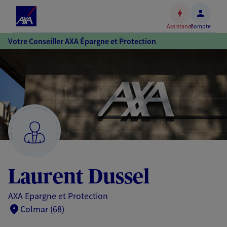
Espace
client
Assistance
Compte
Accéder
Votre Conseiller AXA Épargne et Protection
au
contenu
principal
Accéder
au
pied
de
page
Laurent Dussel
AXA Epargne et Protection
Colmar (68)