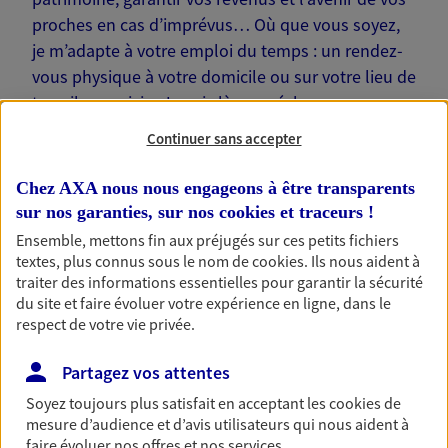
proches en cas d’imprévus… Où que vous soyez,
je m’adapte à votre emploi du temps : un rendez-
vous physique à votre domicile ou sur votre lieu de
travail, une visio. Je suis là pour échanger avec
vous !
Continuer sans accepter
Chez AXA nous nous engageons à être transparents
sur nos garanties, sur nos
cookies et traceurs
!
Ensemble, mettons fin aux préjugés sur ces petits fichiers
Nos offres phares
textes, plus connus sous le nom de
cookies
. Ils nous aident à
traiter des informations essentielles pour garantir la sécurité
du site et faire évoluer votre expérience en ligne, dans le
respect de votre vie privée.
Épargne
Partagez vos attentes
Réalisez vos projets grâce à votre épargne : achat
immobilier, études des enfants ou voyage autour
Soyez toujours plus satisfait en acceptant les
cookies
de
du monde… Épargnez à votre rythme et
mesure d’audience et d’avis utilisateurs qui nous aident à
simplement, selon votre profil.
faire évoluer nos offres et nos services.