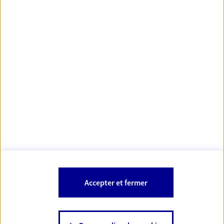
Votre Conseiller Épargne et Protection AXA LAURENT
DUSSEL
68000 Colmar
Votre conseiller est un salarié d'AXA France Vie et d'AXA France IARD.
Les mentions légales de cette/ces entreprises d'assurance sont
Mentions légales
disponibles dans la rubrique «
» du site.
À PROPOS D'AXA
Accepter et fermer
SITES AXA