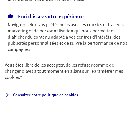
Découvrir les offres Épargne
Enrichissez votre expérience
Naviguez selon vos préférences avec les
cookies et traceurs
Retraite
marketing et de personnalisation qui nous permettent
Préparez sereinement ce nouveau chapitre de
d'afficher du contenu adapté à vos centres d'intérêts, des
votre vie avec les conseils d'un expert. Découvrez
publicités personnalisées et de suivre la performance de nos
notre solution PER (Plan Epargne Retraite)
campagnes.
spécialement conçue pour la retraite.
Vous êtes libre de les accepter, de les refuser comme de
Découvrir l'offre Retraite
changer d'avis à tout moment en allant sur
"Paramétrer mes
cookies
"
Prévoyance
Pour un avenir serein, assurez-vous avec notre
Consulter notre politique de
cookies
contrat prévoyance. Préservez vos proches en cas
d'accident ou de maladie en optant pour les
garanties incapacité temporaire totale de travail,
invalidité ou de décès.
Découvrir l'offre Prévoyance