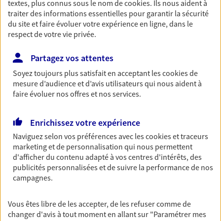
textes, plus connus sous le nom de
cookies
. Ils nous aident à
Retraite
traiter des informations essentielles pour garantir la sécurité
du site et faire évoluer votre expérience en ligne, dans le
Préparez sereinement ce nouveau chapitre de
respect de votre vie privée.
votre vie avec les conseils d'un expert. Découvrez
notre solution PER (Plan Epargne Retraite)
spécialement conçue pour la retraite.
Partagez vos attentes
Soyez toujours plus satisfait en acceptant les
cookies
de
mesure d’audience et d’avis utilisateurs qui nous aident à
Santé
faire évoluer nos offres et nos services.
Couvrez vos dépenses de santé ainsi que celles de
votre famille avec la complémentaire santé qui
Enrichissez votre expérience
vous ressemble.
Naviguez selon vos préférences avec les
cookies et traceurs
marketing et de personnalisation qui nous permettent
Prévoyance
d'afficher du contenu adapté à vos centres d'intérêts, des
publicités personnalisées et de suivre la performance de nos
Pour un avenir serein, assurez-vous avec notre
campagnes.
contrat prévoyance. Préservez vos proches en cas
d'accident ou de maladie en optant pour les
garanties incapacité temporaire totale de travail,
Vous êtes libre de les accepter, de les refuser comme de
invalidité ou de décès.
changer d'avis à tout moment en allant sur
"Paramétrer mes