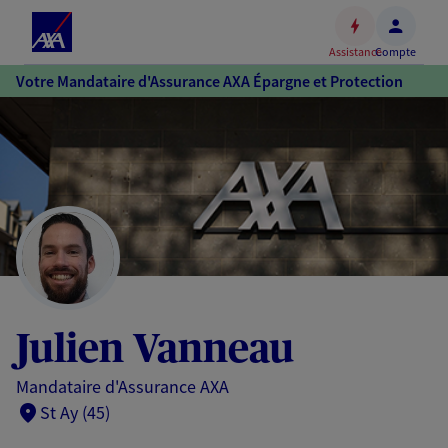
Espace
client
Assistance
Compte
Accéder
Votre Mandataire d'Assurance AXA Épargne et Protection
au
contenu
principal
Accéder
au
pied
de
page
Julien Vanneau
Mandataire d'Assurance AXA
St Ay (45)