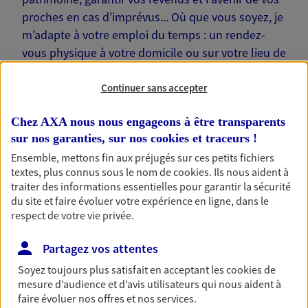
proches en cas d’imprévus... Où que vous soyez, je
m’adapte à votre emploi du temps : un rendez-
vous physique à votre domicile ou sur votre lieu de
travail… Je suis là pour échanger avec vous !
Continuer sans accepter
Chez AXA nous nous engageons à être transparents
sur nos garanties, sur nos
cookies et traceurs
!
Nos offres phares
Ensemble, mettons fin aux préjugés sur ces petits fichiers
textes, plus connus sous le nom de
cookies
. Ils nous aident à
traiter des informations essentielles pour garantir la sécurité
du site et faire évoluer votre expérience en ligne, dans le
respect de votre vie privée.
Épargne
Réalisez vos projets grâce à votre épargne : achat
Partagez vos attentes
immobilier, études des enfants ou voyage autour
du monde… Épargnez à votre rythme et
Soyez toujours plus satisfait en acceptant les
cookies
de
simplement, selon votre profil.
mesure d’audience et d’avis utilisateurs qui nous aident à
faire évoluer nos offres et nos services.