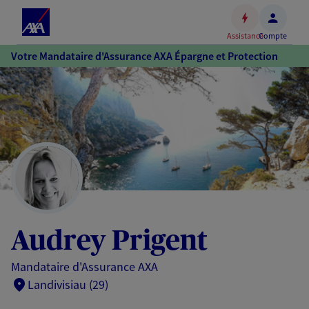
Espace
client
Assistance
Compte
Accéder
Votre Mandataire d'Assurance AXA Épargne et Protection
au
contenu
principal
Accéder
au
pied
de
page
Audrey Prigent
Mandataire d'Assurance AXA
Landivisiau (29)