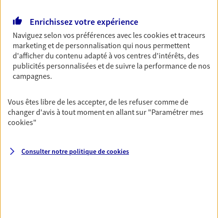
Retraite
Enrichissez votre expérience
Préparez sereinement ce nouveau chapitre de
Naviguez selon vos préférences avec les
cookies et traceurs
votre vie avec les conseils d'un expert. Découvrez
marketing et de personnalisation qui nous permettent
notre solution PER (Plan Epargne Retraite)
d'afficher du contenu adapté à vos centres d'intérêts, des
spécialement conçue pour la retraite.
publicités personnalisées et de suivre la performance de nos
campagnes.
Santé
Couvrez vos dépenses de santé ainsi que celles de
Vous êtes libre de les accepter, de les refuser comme de
votre famille avec la complémentaire santé qui
changer d'avis à tout moment en allant sur
"Paramétrer mes
vous ressemble.
cookies
"
Consulter notre politique de
cookies
Prévoyance
Pour un avenir serein, assurez-vous avec notre
contrat prévoyance. Préservez vos proches en cas
d'accident ou de maladie en optant pour les
garanties incapacité temporaire totale de travail,
invalidité ou de décès.