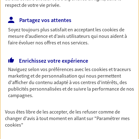
respect de votre vie privée.
Découvrir les offres Épargne
Partagez vos attentes
Retraite
Soyez toujours plus satisfait en acceptant les
cookies
de
mesure d’audience et d’avis utilisateurs qui nous aident à
Préparez sereinement ce nouveau chapitre de
faire évoluer nos offres et nos services.
votre vie avec les conseils d'un expert. Découvrez
notre solution PER (Plan Epargne Retraite)
spécialement conçue pour la retraite.
Enrichissez votre expérience
Découvrir l'offre Retraite
Naviguez selon vos préférences avec les
cookies et traceurs
marketing et de personnalisation qui nous permettent
d'afficher du contenu adapté à vos centres d'intérêts, des
Prévoyance
publicités personnalisées et de suivre la performance de nos
campagnes.
Pour un avenir serein, assurez-vous avec notre
contrat prévoyance. Préservez vos proches en cas
d'accident ou de maladie en optant pour les
Vous êtes libre de les accepter, de les refuser comme de
garanties incapacité temporaire totale de travail,
changer d'avis à tout moment en allant sur
"Paramétrer mes
invalidité ou de décès.
cookies
"
Découvrir l'offre Prévoyance