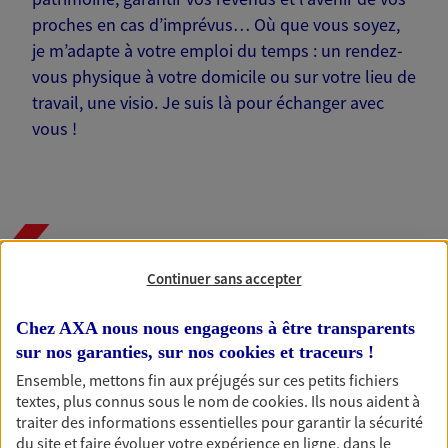
proches en cas d’imprévus… Où que vous soyez,
je m’adapte à votre emploi du temps : un rendez-
vous physique à votre domicile ou sur votre lieu de
travail, une visio. Je suis là pour échanger avec
vous !
Nos offres phares
Continuer sans accepter
Chez AXA nous nous engageons à être transparents
Épargne
sur nos garanties, sur nos
cookies et traceurs
!
Réalisez vos projets grâce à votre épargne : achat
Ensemble, mettons fin aux préjugés sur ces petits fichiers
immobilier, études des enfants ou voyage autour
textes, plus connus sous le nom de
cookies
. Ils nous aident à
du monde… Épargnez à votre rythme et
traiter des informations essentielles pour garantir la sécurité
simplement, selon votre profil.
du site et faire évoluer votre expérience en ligne, dans le