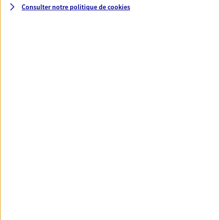
Consulter notre politique de
cookies
Santé
Couvrez vos dépenses de santé ainsi que celles de
votre famille avec la complémentaire santé qui
vous ressemble.
Découvrir l'offre Santé
VOIR TOUTES NOS OFFRES
Nos expertises
Réaliser un bilan social et