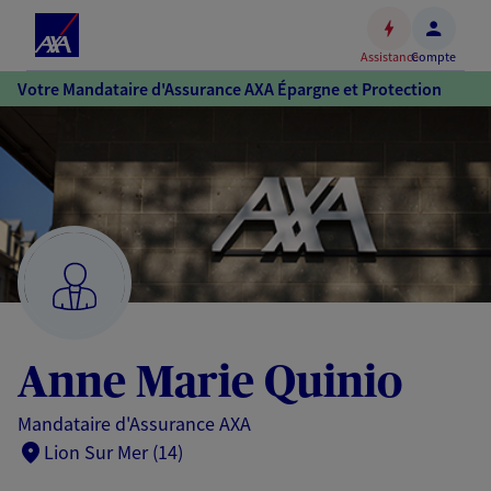
Espace
client
Assistance
Compte
Accéder
Votre Mandataire d'Assurance AXA Épargne et Protection
au
contenu
principal
Accéder
au
pied
de
page
Anne Marie Quinio
Mandataire d'Assurance AXA
Lion Sur Mer (14)