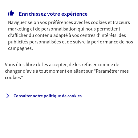
Retraite
Enrichissez votre expérience
Préparez sereinement ce nouveau chapitre de
Naviguez selon vos préférences avec les
cookies et traceurs
votre vie avec les conseils d'un expert. Découvrez
marketing et de personnalisation qui nous permettent
notre solution PER (Plan Epargne Retraite)
d'afficher du contenu adapté à vos centres d'intérêts, des
spécialement conçue pour la retraite.
publicités personnalisées et de suivre la performance de nos
campagnes.
Santé
Couvrez vos dépenses de santé ainsi que celles de
Vous êtes libre de les accepter, de les refuser comme de
votre famille avec la complémentaire santé qui
changer d'avis à tout moment en allant sur
"Paramétrer mes
vous ressemble.
cookies
"
Consulter notre politique de
cookies
Prévoyance
Pour un avenir serein, assurez-vous avec notre
contrat prévoyance. Préservez vos proches en cas
d'accident ou de maladie en optant pour les
garanties incapacité temporaire totale de travail,
invalidité ou de décès.