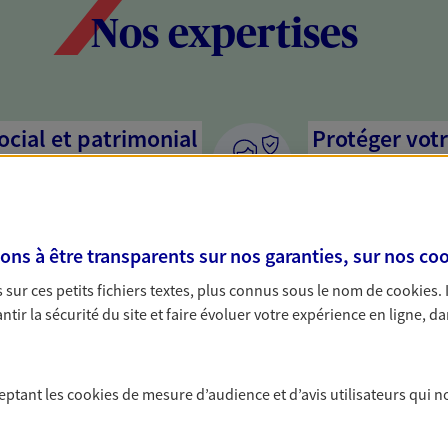
Nos expertises
social et patrimonial
Protéger votr
votre vie pri
stratégie, il est nécessaire
Nous sommes à votre
c, nous vous accompagnons pour
solutions assurantiel
s à être transparents sur nos garanties, sur nos
coo
votre situation. Une analyse
activité, mais aussi l
s conseils cohérents avec vos
interlocuteur pour t
sur ces petits fichiers textes, plus connus sous le nom de
cookies
.
tir la sécurité du site et faire évoluer votre expérience en ligne, da
protéger vos proches
Valoriser et 
a vie
patrimoine
ceptant les
cookies
de mesure d’audience et d’avis utilisateurs qui n
yance, sécurisez vos ressources
Préparez au mieux la
s d'accident, d'invalidité,
optimisant sa valeur,