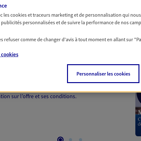
par nos Conseillers.
nce
c les
cookies et traceurs
marketing et de personnalisation qui nous
es publicités personnalisées et de suivre la performance de nos cam
 les refuser comme de changer d'avis à tout moment en allant sur
"P
 Santé
e
cookies
 aussi prendre soin de votre santé ? Avec le contrat Ma
Personnaliser les cookies
 votre budget et situation tout en profitant de –10% sur
et plus ; et si vous êtes un travailleur non salarié.
on sur l’offre et ses conditions.