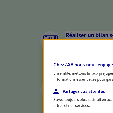
Réaliser un bilan 
de votre situation
Parce qu'avant de définir une 
d'établir un bon diagnosti
Chez AXA nous nous engageon
dresser un bilan complet de 
solide pour vous formuler de
Ensemble, mettons fin aux préjugés 
besoins.
informations essentielles pour garan
Vous protéger et 
face aux aléas de l
Partagez vos attentes
Soyez toujours plus satisfait en ac
Avec nos solutions de prévo
offres et nos services.
et protégez vos proches en ca