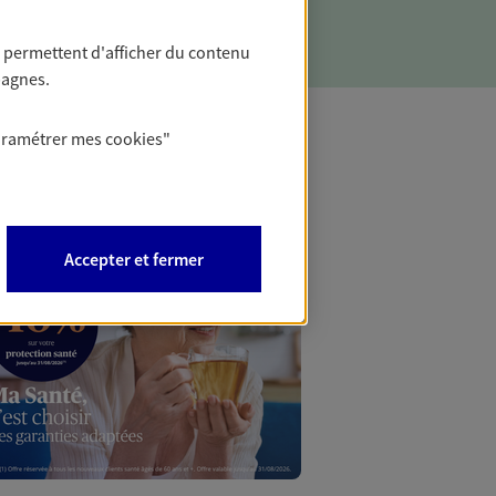
 permettent d'afficher du contenu
pagnes.
aramétrer mes
cookies
"
Mon Offr
Profitez d’une off
Accepter et fermer
nouveaux contrats,
Offre soumise à con
Epargne & Retraite.
PROFITEZ DE L'OFF