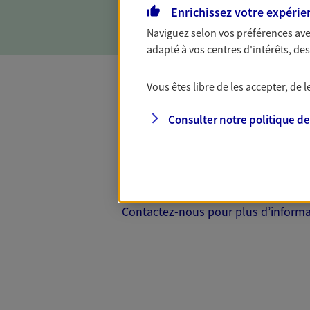
d'incapacité ou de décès.
Enrichissez votre expérie
Naviguez selon vos préférences ave
adapté à vos centres d'intérêts, d
Vous êtes libre de les accepter, de
Complémentaire
Consulter notre politique d
Et si préserver votre budget, c’était
Santé d’AXA, adaptez vos garanties à
votre cotisation, si vous avez 60 ans 
Contactez-nous pour plus d’informati