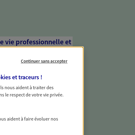
e vie professionnelle et
vée
Continuer sans accepter
 écoute pour vous proposer des
les couvrant les risques liés à votre
kies et traceurs
!
es risques liés à votre vie privée. Un seul
ous vos besoins, ça change tout.
 Ils nous aident à traiter des
ns le respect de votre vie privée.
transmettre votre
ous aident à faire évoluer nos
 transmission de votre patrimoine en
 grâce à une stratégie établie pour vous