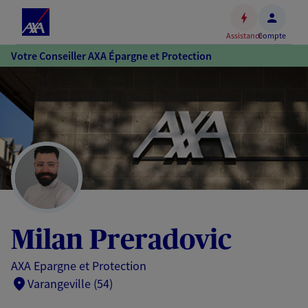
Espace
client
Assistance
Compte
Accéder
Votre Conseiller AXA Épargne et Protection
au
contenu
principal
Accéder
au
pied
de
page
Milan Preradovic
AXA Epargne et Protection
Varangeville (54)