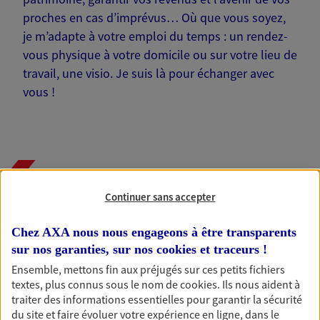
proches en cas d’imprévus… Où que vous soyez,
je m’adapte à votre emploi du temps : un rendez-
vous physique à votre domicile ou sur votre lieu de
travail, une visio. Je suis là pour échanger avec
vous !
Nos offres phares
Continuer sans accepter
Chez AXA nous nous engageons à être transparents
Épargne
sur nos garanties, sur nos
cookies et traceurs
!
Réalisez vos projets grâce à votre épargne : achat
Ensemble, mettons fin aux préjugés sur ces petits fichiers
immobilier, études des enfants ou voyage autour
textes, plus connus sous le nom de
cookies
. Ils nous aident à
du monde… Épargnez à votre rythme et
traiter des informations essentielles pour garantir la sécurité
simplement, selon votre profil.
du site et faire évoluer votre expérience en ligne, dans le