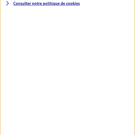
Consulter notre politique de
cookies
Santé
Couvrez vos dépenses de santé ainsi que celles de
votre famille avec la complémentaire santé qui
vous ressemble.
Découvrir l'offre Santé
VOIR TOUTES NOS OFFRES
Nos expertises
Réaliser un bilan social et