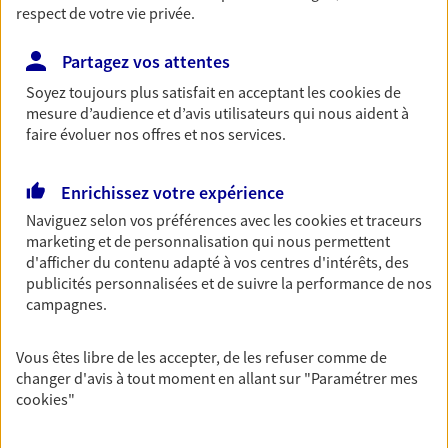
respect de votre vie privée.
Découvrir les offres Épargne
Partagez vos attentes
Retraite
Soyez toujours plus satisfait en acceptant les
cookies
de
mesure d’audience et d’avis utilisateurs qui nous aident à
Préparez sereinement ce nouveau chapitre de
faire évoluer nos offres et nos services.
votre vie avec les conseils d'un expert. Découvrez
notre solution PER (Plan Epargne Retraite)
spécialement conçue pour la retraite.
Enrichissez votre expérience
Naviguez selon vos préférences avec les
cookies et traceurs
Découvrir l'offre Retraite
marketing et de personnalisation qui nous permettent
d'afficher du contenu adapté à vos centres d'intérêts, des
publicités personnalisées et de suivre la performance de nos
Prévoyance
campagnes.
Pour un avenir serein, assurez-vous avec notre
contrat prévoyance. Préservez vos proches en cas
d'accident ou de maladie en optant pour les
Vous êtes libre de les accepter, de les refuser comme de
garanties incapacité temporaire totale de travail,
changer d'avis à tout moment en allant sur
"Paramétrer mes
invalidité ou de décès.
cookies
"
Découvrir l'offre Prévoyance